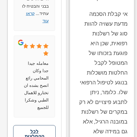
בבני והבטיח לו
אי קבלת הסכמה
עתיד
...
קראו
עוד
מדעת עשויה להוות
סוג של רשלנות
רפואית, שכן היא
פוגעת בזכותו של
המטופל לקבל
معامله جيدا
جدا وكان
החלטות מושכלות
المحامي رائع
בנוגע לטיפול הרפואי
انصح بشده ان
שלו. כלומר, ניתן
تختارو للاهمال
الطبي وشكرا
לתבוע פיצויים לא רק
للجميع
במקרים של רשלנות
במובנה הרגיל, אלא
גם במידה שלא
לכל
ההמלצות