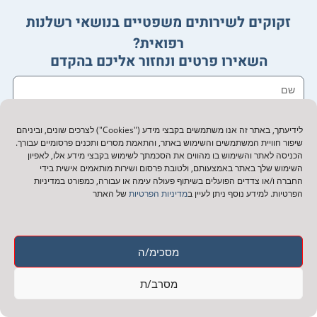
זקוקים לשירותים משפטיים בנושאי רשלנות
רפואית?
השאירו פרטים ונחזור אליכם בהקדם
לידיעתך, באתר זה אנו משתמשים בקבצי מידע ("Cookies") לצרכים שונים, וביניהם
שיפור חוויית המשתמשים והשימוש באתר, והתאמת מסרים ותכנים פרסומיים עבורך.
אני מסכים/ה לעיבוד הנתונים האישיים שלי לצורך
הכניסה לאתר והשימוש בו מהווים את הסכמתך לשימוש בקבצי מידע אלו, לאפיון
השימוש שלך באתר באמצעותם, ולטובת פרסום ושירות מותאמים אישית בידי
מענה לפנייתי. קראתי והבנתי את מדיניות הפרטיות
החברה ו/או צדדים הפועלים בשיתוף פעולה עימה או עבורה, כמפורט במדיניות
הפרטיות. למידע נוסף ניתן לעיין ב
מדיניות הפרטיות
של האתר
שליחה
מסכימ/ה
מסרב/ת