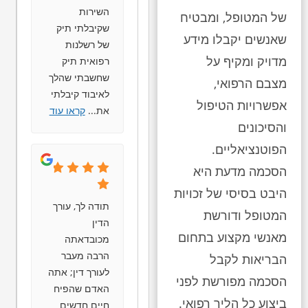
השירות
של המטופל, ומבטיח
שקיבלתי תיק
שאנשים יקבלו מידע
של רשלנות
מדויק ומקיף על
רפואית תיק
שחשבתי שהלך
מצבם הרפואי,
לאיבוד קיבלתי
אפשרויות הטיפול
את
...
קראו עוד
והסיכונים
הפוטנציאליים.
הסכמה מדעת היא
היבט בסיסי של זכויות
תודה לך, עורך
המטופל ודורשת
הדין
מאנשי מקצוע בתחום
מכובדאתה
הרבה מעבר
הבריאות לקבל
לעורך דין; אתה
הסכמה מפורשת לפני
האדם שהפיח
ביצוע כל הליך רפואי.
חיים חדשים