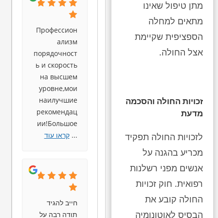
מתן טיפול שאינו
מתאים למחלה
Профессион
הספציפית שקיימת
ализм
אצל החולה.
порядочност
ь и скорость
на высшем
уровне,мои
наилучшие
זכויות החולה והסכמה
рекомендац
מדעת
ии!Большое
...
קראו עוד
לזכויות החולה תפקיד
מכריע בהגנה על
אנשים מפני רשלנות
רפואית. חוק זכויות
החולה קובע את
חייב להגיד
הבסיס לאוטונומיה
תודה רבה על