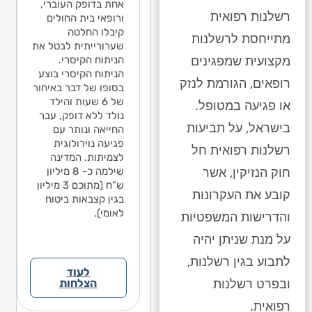
פילפסיה בגלל
אחת בדופק העוברי,
האפי
הנפילה לבין
רשלנות רפואית
א היה שבר/דימום
ורופאי בית החולים
שלא ה
האפילפסיה בגלל
חי. בישיבת הגישור
קיבלו החלטה
מוחי.
שלא היה שבר/דימום
מתייחסת לרשלנות
תקיימה בתיק
שערורייתית לבטל את
שהתק
מוחי. בישיבת הגישור
מקצועית שמפגינים
מדתי על משפט
הניתוח הקיסרי.
עמדת
שהתקיימה בתיק
ד בחוות הדעת
הניתוח הקיסרי בוצע
אחד 
עמדתי על משפט
רופאים, הגורמת לנזק
עם הנתבעים,
בסופו של דבר באיחור
מטעם
אחד בחוות הדעת
ניו אינו יכול לקבוע
של 6 שעות והילד
לפניו
או פגיעה במטופל.
מטעם הנתבעים,
 אחוזי הנכות
נולד ללא דופק, עבר
את אח
לפניו אינו יכול לקבוע
בישראל, על תביעות
גרמו כתוצאה
החייאה ונותר עם
שנגר
את אחוזי הנכות
נפילה. הנתבעים
פגיעה נוירולוגית
מהנפי
שנגרמו כתוצאה
רשלנות רפואית חל
 הגישו הודעת צד
לצמיתות. המדינה
גם הג
מהנפילה. הנתבעים
חוק הנזיקין, אשר
 נגד ההורים
שילמה כ- 8 מיליון
ג’ נג
גם הגישו הודעת צד
אשימו אותם
ש”ח (מתוכם 3 מיליון
והאשי
ג’ נגד ההורים
קובע את העקרונות
פילה. במסגרת
בגין קצבאות ביטוח
בנפי
והאשימו אותם
פשרה טענות אלה
לאומי).
הפשר
והדרישות המשפטיות
בנפילה. במסגרת
 התקבלו.
לא הת
הפשרה טענות אלה
על מנת שניתן יהיה
לא התקבלו.
לתבוע בגין רשלנות,
לעוד
ובפרט רשלנות
הצלחות
רפואית.