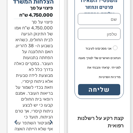
משפטי? השאירו
הצלחות המשרד
פרטים ונחזור
צוי על סך
פיצוי על סך
פיצוי על סך
פיצוי
אליכם בהקדם
1,541,0 ש"ח
4,750,000 ש"ח
1,541,068 ש"ח
41,068
ד בן שנה ותשעה
פיצוי על סך
בגין נפילה​
ילד ב
דשים עלה על
4,750,000 ש"ח אמו
חודשי
ילד בן שנה ותשעה
לשה חצויה בגן
של התינוק הגיעה
מגלשה
חודשים עלה על
ומי בירושלים. כל
לבית החולים, כשהיא
לאומי
מגלשה חצויה בגן
צי התחתון של
בשבוע ה- 38 להריון.
החצי 
לאומי בירושלים. כל
אני מסכים/ה לעיבוד
גלשה היה חסר.
האם התלוננה על
המגל
החצי התחתון של
נפל מגובה 2 מטרים
הפחתה בתנועות
הנתונים האישיים שלי לצורך מענה
המגלשה היה חסר.
יד סבל מפרכוס.
העובר. במקרים כאלה
ומיד 
נפל מגובה 2 מטרים
לפנייתי. קראתי והבנתי את
ז יש לו אפילפסיה.
בדרך כלל לא
מאז י
ומיד סבל מפרכוס.
מחה התביעה טען
מבוצעת לידה טבעית
מומח
מאז יש לו אפילפסיה.
מדיניות הפרטיות
 האפילפסיה נגרמה
אלא ניתוח קיסרי,
כי הא
מומחה התביעה טען
וצאה מהנפילה,
וזאת בכדי לשמור על
כתוצא
שליחה
כי האפילפסיה נגרמה
רות שלא נגרם
בריאות העובר. אמנם
למרו
כתוצאה מהנפילה,
ר או דימום מוחי.
רופאי בית החולים
שבר א
למרות שלא נגרם
פר מומחים
קבעו כי יש לבצע
מספר
שבר או דימום מוחי.
וירולוגיה מסרו
ניתוח קיסרי, אך טרם
לנויר
מספר מומחים
תייעצות פנימית כי
הניתוח, תועד כי
בהתיי
קצת רקע על רשלנות
לנוירולוגיה מסרו
עתם אין קשר בין
המוניטור השתפר על
לדעתם
בהתייעצות פנימית כי
רפואית
פילה לבין
אף שלא הייתה האצה
הנפיל
לדעתם אין קשר בין