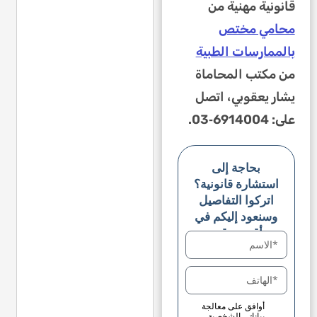
قانونية مهنية من
محامي مختص
بالممارسات الطبية
من مكتب المحاماة
يشار يعقوبي، اتصل
على: 6914004‑03.
بحاجة إلى
استشارة قانونية؟
اتركوا التفاصيل
وسنعود إليكم في
أقرب وقت
أوافق على معالجة
بياناتي الشخصية