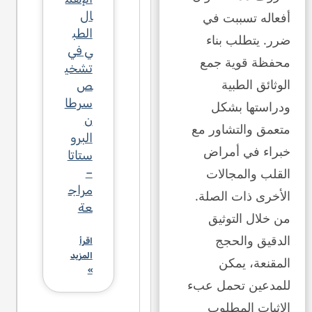
ال
أفعاله تسببت في
الطب
ضرر. يتطلب بناء
ي في
محفظة قوية جمع
تشخي
الوثائق الطبية
ص
سرطا
ودراستها بشكل
ن
متعمق والتشاور مع
البرو
خبراء في أمراض
ستاتا
القلب والمجالات
–
مراج
الأخرى ذات الصلة.
عة
من خلال التوثيق
الدقيق والحجج
اقرأ
المزيد
المقنعة، يمكن
»
للمدعين تحمل عبء
الإثبات المطلوب