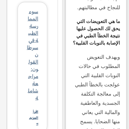
للنجاح في مطالبتهم.
سوء
المما
ما هي التعويضات التي
رسة
يحق لك الحصول عليها
الطبي
نتيجة الخطأ الطبي في
ة في
الإصابة بالنوبات القلبية؟
سرطا
ن
ويهدف التعويض
القول
المطلوب في حالات
ون:
النوبات القلبية التي
مراج
عة
عولجت بالخطأ الطبي
شامل
إلى معالجة التكلفة
ة
الجسدية والعاطفية
والمالية التي يعاني
اقرأ
المزيد
منها الضحايا. يسمح
»