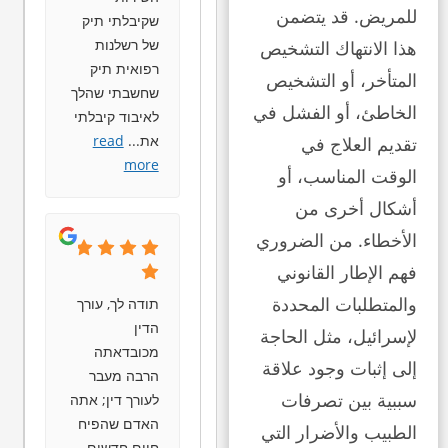
للمريض. قد يتضمن
שקיבלתי תיק
של רשלנות
هذا الانتهاك التشخيص
רפואית תיק
المتأخر، أو التشخيص
שחשבתי שהלך
الخاطئ، أو الفشل في
לאיבוד קיבלתי
את
...
read
تقديم العلاج في
more
الوقت المناسب، أو
أشكال أخرى من
الأخطاء. من الضروري
فهم الإطار القانوني
والمتطلبات المحددة
תודה לך, עורך
הדין
لإسرائيل، مثل الحاجة
מכובדאתה
إلى إثبات وجود علاقة
הרבה מעבר
سببية بين تصرفات
לעורך דין; אתה
האדם שהפיח
الطبيب والأضرار التي
חיים חדשים