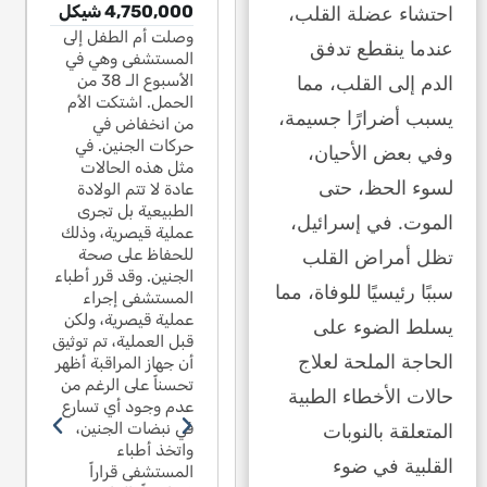
احتشاء عضلة القلب،
1,541,0 شيكل
4,750,000 شيكل
1,541,068 شيكل
41,068
ل يبلغ من العمر
وصلت أم الطفل إلى
بسبب سقوط
طفل ي
عندما ينقطع تدفق
ة وتسعة أشهر
المستشفى وهي في
سنة و
طفل يبلغ من العمر
الدم إلى القلب، مما
د على زحليقة
الأسبوع الـ 38 من
صعد ع
سنة وتسعة أشهر
سومة في حديقة
الحمل. اشتكت الأم
مقسوم
صعد على زحليقة
يسبب أضرارًا جسيمة،
نية في القدس.
من انخفاض في
وطنية
مقسومة في حديقة
ن النصف السفلي
حركات الجنين. في
كان ا
وفي بعض الأحيان،
وطنية في القدس.
 الزحليقة مفقوداً
مثل هذه الحالات
من الز
كان النصف السفلي
لسوء الحظ، حتى
لكامل. سقط من
عادة لا تتم الولادة
بالكا
من الزحليقة مفقوداً
تفاع مترين وعانى
الطبيعية بل تجرى
ارتفاع
بالكامل. سقط من
الموت. في إسرائيل،
راً من تشنجات. منذ
عملية قيصرية، وذلك
فوراً
ارتفاع مترين وعانى
تظل أمراض القلب
ك الحين أصيب
للحفاظ على صحة
ذلك ا
فوراً من تشنجات. منذ
لصرع. ادعى خبير
الجنين. وقد قرر أطباء
بالصرع
ذلك الحين أصيب
سببًا رئيسيًا للوفاة، مما
مدعي أن الصرع نتج
المستشفى إجراء
المدع
بالصرع. ادعى خبير
 السقوط، رغم عدم
عملية قيصرية، ولكن
عن ال
يسلط الضوء على
المدعي أن الصرع نتج
ود كسر أو نزيف
قبل العملية، تم توثيق
وجود 
عن السقوط، رغم عدم
الحاجة الملحة لعلاج
 الدماغ. ذكر عدد
أن جهاز المراقبة أظهر
في الد
وجود كسر أو نزيف
 أخصائيي الأعصاب
تحسناً على الرغم من
من أخ
في الدماغ. ذكر عدد
حالات الأخطاء الطبية
 استشارة داخلية
عدم وجود أي تسارع
في اس
من أخصائيي الأعصاب
المتعلقة بالنوبات
هم يعتقدون أنه لا
في نبضات الجنين،
أنهم ي
في استشارة داخلية
جد علاقة بين
واتخذ أطباء
توجد ع
أنهم يعتقدون أنه لا
القلبية في ضوء
سقوط والصرع لأنه
المستشفى قراراً
السقو
توجد علاقة بين