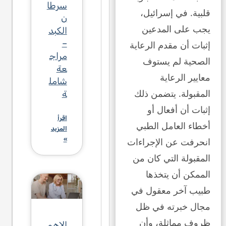
سرطا
قلبية. في إسرائيل،
ن
يجب على المدعين
الكبد
–
إثبات أن مقدم الرعاية
مراج
الصحية لم يستوف
عة
معايير الرعاية
شامل
المقبولة. يتضمن ذلك
ة
إثبات أن أفعال أو
اقرأ
أخطاء العامل الطبي
المزيد
انحرفت عن الإجراءات
»
المقبولة التي كان من
الممكن أن يتخذها
طبيب آخر معقول في
مجال خبرته في ظل
ظروف مماثلة، وأن
الإهم