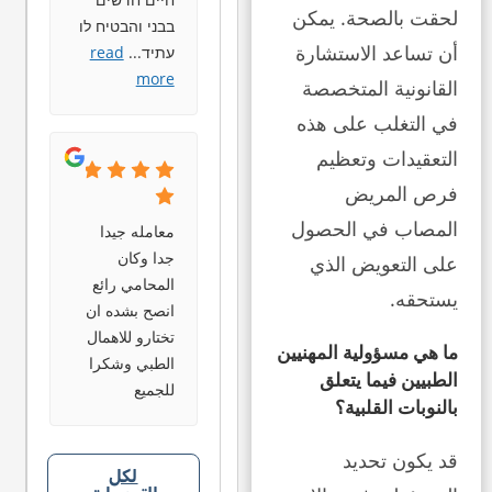
لحقت بالصحة. يمكن
בבני והבטיח לו
أن تساعد الاستشارة
עתיד
...
read
more
القانونية المتخصصة
في التغلب على هذه
التعقيدات وتعظيم
فرص المريض
المصاب في الحصول
معامله جيدا
جدا وكان
على التعويض الذي
المحامي رائع
يستحقه.
انصح بشده ان
تختارو للاهمال
ما هي مسؤولية المهنيين
الطبي وشكرا
الطبيين فيما يتعلق
للجميع
بالنوبات القلبية؟
قد يكون تحديد
لكل