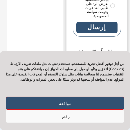
لغرض الرد على
طلبي. لقد قرأت
وفهمت سياسة
الخصوصية.
إرسال
ماذا تعلّمنا؟
من أجل توفير أفضل تجربة للمستخدم، نستخدم تقنيات مثل ملفات تعريف الارتباط
(Cookies) لتخزين و/أو الوصول إلى معلومات الجهاز. إن موافقتكم على هذه
المحامي يشار
التقنيات ستسمح لنا بمعالجة بيانات مثل سلوك التصفح أو المعرفات الفريدة على هذا
يعقوبي
الموقع. عدم الموافقة أو سحبها قد يؤثر سلبًا على بعض الميزات والوظائف.
يوليو 3, 2023
موافقة
رفض