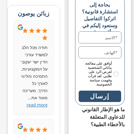
بحاجة إلى
استشارة قانونية؟
زبائن يوصون
اتركوا التفاصيل
وسنعود إليكم في
أقرب وقت
תודה מכל הלב
למשרד עורכי
הדין ישר יעקובי
أوافق على معالجة
بياناتي الشخصية
על המקצועיות,
لغرض الرد على
התמיכה והליווי
طلبي. لقد قرأت
وفهمت سياسة
לאורך כל
الخصوصية.
הדרך. מעריכה
إرسال
מאוד את
...
read more
ما هو الإطار القانوني
للدعاوى المتعلقة
بالأخطاء الطبية؟