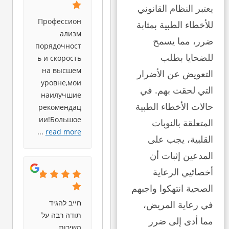
يعتبر النظام القانوني
Профессион
للأخطاء الطبية بمثابة
ализм
ضرر، مما يسمح
порядочност
للضحايا بطلب
ь и скорость
на высшем
التعويض عن الأضرار
уровне,мои
التي لحقت بهم. في
наилучшие
حالات الأخطاء الطبية
рекомендац
ии!Большое
المتعلقة بالنوبات
...
read more
القلبية، يجب على
المدعين إثبات أن
أخصائيي الرعاية
الصحية انتهكوا واجبهم
חייב להגיד
في رعاية المريض،
תודה רבה על
مما أدى إلى ضرر
השירות