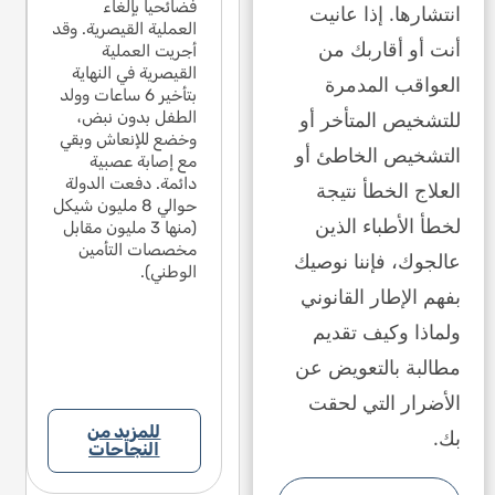
 يكن هناك كسر/
فضائحياً بإلغاء
لم يك
انتشارها. إذا عانيت
السقوط والصرع لأنه
يف دماغي. في
العملية القيصرية. وقد
نزيف 
لم يكن هناك كسر/
أنت أو أقاربك من
سة الوساطة التي
أجريت العملية
جلسة 
نزيف دماغي. في
دت في القضية،
القيصرية في النهاية
عقدت 
جلسة الوساطة التي
العواقب المدمرة
زت على جملة
بتأخير 6 ساعات وولد
ركزت 
عقدت في القضية،
للتشخيص المتأخر أو
حدة في تقرير الخبرة
الطفل بدون نبض،
واحدة 
ركزت على جملة
مقدم من المدعى
وخضع للإنعاش وبقي
المقد
واحدة في تقرير الخبرة
التشخيص الخاطئ أو
يهم، حيث لا يمكنه
مع إصابة عصبية
عليهم،
المقدم من المدعى
ديد نسبة العجز
دائمة. دفعت الدولة
تحديد
العلاج الخطأ نتيجة
عليهم، حيث لا يمكنه
ناتجة عن السقوط.
حوالي 8 مليون شيكل
النات
تحديد نسبة العجز
لخطأ الأطباء الذين
م المدعى عليهم
(منها 3 مليون مقابل
قدم ا
الناتجة عن السقوط.
ضاً إشعاراً للطرف
مخصصات التأمين
أيضاً 
قدم المدعى عليهم
عالجوك، فإننا نوصيك
ثالث ضد الوالدين
الوطني).
الثالث
أيضاً إشعاراً للطرف
بفهم الإطار القانوني
تهموهما بالسقوط.
واتهم
الثالث ضد الوالدين
 إطار التسوية، لم
في إطا
واتهموهما بالسقوط.
ولماذا وكيف تقديم
م قبول هذه
يتم ق
في إطار التسوية، لم
ادعاءات.
الادعا
مطالبة بالتعويض عن
يتم قبول هذه
الادعاءات.
الأضرار التي لحقت
للمزيد من
بك.
النجاحات