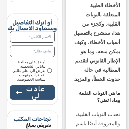
الأخطاء الطبية
المتعلقة بالنوبات
أو اترك التفاصيل
القلبية. وكجزء من
وسنعاود الاتصال بك
هذا، سنشرح بالتفصيل
أسباب الأخطاء، وكيف
يمكن منعه، وما هو
الإطار القانوني لتقديم
أوافق على معالجة
بياناتي الشخصية
المطالبة في حالة
لغرض الرد على طلبي.
لقد قرأت وفهمت
حدوث الخطأ، والمزيد.
سياسة الخصوصية.
عادت
ما هي النوبات القلبية
لي
وماذا تعني؟
تحدث النوبات القلبية،
نجاحات المكتب
والمعروفة أيضًا باسم
ويض بمبلغ
تعويض بمبلغ
تعويض بمبلغ
تعويض