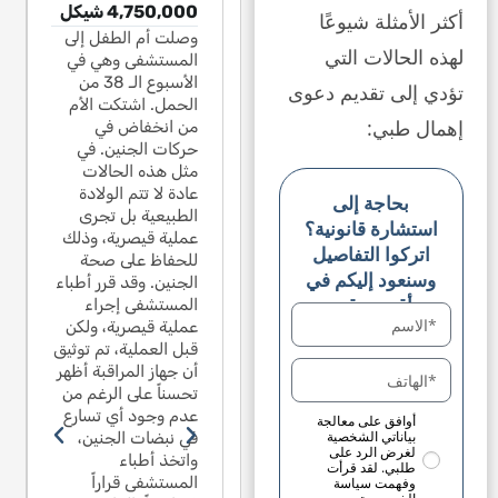
1,541, شيكل
4,750,000 شيكل
1,541,068 شيكل
541,068
أكثر الأمثلة شيوعًا
ل يبلغ من العمر
وصلت أم الطفل إلى
بسبب سقوط
طفل يب
لهذه الحالات التي
ة وتسعة أشهر
المستشفى وهي في
سنة و
طفل يبلغ من العمر
د على زحليقة
الأسبوع الـ 38 من
صعد ع
سنة وتسعة أشهر
تؤدي إلى تقديم دعوى
سومة في حديقة
الحمل. اشتكت الأم
مقسوم
صعد على زحليقة
إهمال طبي:
نية في القدس.
من انخفاض في
وطنية
مقسومة في حديقة
ن النصف السفلي
حركات الجنين. في
كان ا
وطنية في القدس.
الزحليقة مفقوداً
مثل هذه الحالات
من الز
كان النصف السفلي
لكامل. سقط من
عادة لا تتم الولادة
بالكام
من الزحليقة مفقوداً
بحاجة إلى
فاع مترين وعانى
الطبيعية بل تجرى
ارتفاع
بالكامل. سقط من
استشارة قانونية؟
اً من تشنجات. منذ
عملية قيصرية، وذلك
فوراً 
ارتفاع مترين وعانى
اتركوا التفاصيل
ك الحين أصيب
للحفاظ على صحة
ذلك ا
فوراً من تشنجات. منذ
وسنعود إليكم في
صرع. ادعى خبير
الجنين. وقد قرر أطباء
بالصرع
ذلك الحين أصيب
أقرب وقت
دعي أن الصرع نتج
المستشفى إجراء
المدعي
بالصرع. ادعى خبير
 السقوط، رغم عدم
عملية قيصرية، ولكن
عن ال
المدعي أن الصرع نتج
ود كسر أو نزيف
قبل العملية، تم توثيق
وجود ك
عن السقوط، رغم عدم
الدماغ. ذكر عدد
أن جهاز المراقبة أظهر
في الد
وجود كسر أو نزيف
 أخصائيي الأعصاب
تحسناً على الرغم من
من أخ
في الدماغ. ذكر عدد
 استشارة داخلية
عدم وجود أي تسارع
في است
من أخصائيي الأعصاب
أوافق على معالجة
بياناتي الشخصية
م يعتقدون أنه لا
في نبضات الجنين،
أنهم ي
في استشارة داخلية
لغرض الرد على
د علاقة بين
واتخذ أطباء
توجد ع
أنهم يعتقدون أنه لا
طلبي. لقد قرأت
قوط والصرع لأنه
المستشفى قراراً
السقوط
وفهمت سياسة
توجد علاقة بين