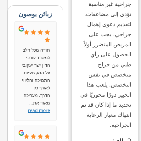
جراحية غير مناسبة
زبائن يوصون
تؤدي إلى مضاعفات.
لتقديم دعوى إهمال
جراحي، يجب على
المريض المتضرر أولاً
תודה מכל הלב
الحصول على رأي
למשרד עורכי
طبي من جراح
הדין ישר יעקובי
על המקצועיות,
متخصص في نفس
התמיכה והליווי
التخصص. يلعب هذا
לאורך כל
الخبير دورًا محوريًا في
הדרך. מעריכה
מאוד את
...
تحديد ما إذا كان قد تم
read more
انتهاك معيار الرعاية
الجراحية.