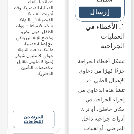
الخصوصية.
 يكن هناك كسر/
فضائحياً بإلغاء
لم يكن
السقوط والصرع لأنه
يف دماغي. في
العملية القيصرية. وقد
نزيف د
لم يكن هناك كسر/
إرسال
سة الوساطة التي
أجريت العملية
جلسة ا
نزيف دماغي. في
دت في القضية،
القيصرية في النهاية
عقدت 
جلسة الوساطة التي
1. الأخطاء في
زت على جملة
بتأخير 6 ساعات وولد
ركزت 
عقدت في القضية،
دة في تقرير الخبرة
الطفل بدون نبض،
واحدة 
ركزت على جملة
العمليات
مقدم من المدعى
وخضع للإنعاش وبقي
المقدم
واحدة في تقرير الخبرة
الجراحية
هم، حيث لا يمكنه
مع إصابة عصبية
عليهم،
المقدم من المدعى
ديد نسبة العجز
دائمة. دفعت الدولة
تحديد 
عليهم، حيث لا يمكنه
اتجة عن السقوط.
حوالي 8 مليون شيكل
الناتج
تحديد نسبة العجز
تشكل أخطاء الجراحة
م المدعى عليهم
(منها 3 مليون مقابل
قدم ال
الناتجة عن السقوط.
اً إشعاراً للطرف
مخصصات التأمين
أيضاً إ
قدم المدعى عليهم
جزءًا كبيرًا من دعاوى
الث ضد الوالدين
الوطني).
الثالث
أيضاً إشعاراً للطرف
الإهمال الطبي. قد
تهموهما بالسقوط.
واتهمو
الثالث ضد الوالدين
إطار التسوية، لم
في إطا
واتهموهما بالسقوط.
تنشأ هذه الدعاوى من
م قبول هذه
يتم قب
في إطار التسوية، لم
دعاءات.
الادعا
إجراء الجراحة في
يتم قبول هذه
الادعاءات.
مكان خاطئ، أو ترك
للمزيد من
أدوات جراحية داخل
النجاحات
المرضى، أو تقنيات