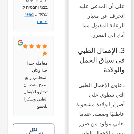
على أن المدعى عليه
בבני והבטיח לו
עתיד
...
read
انحرف عن معيار
more
الرعاية المقبول مما
أدى إلى الضرر.
3. الإهمال الطبي
في سياق الحمل
معامله جيدا
والولادة
جدا وكان
المحامي رائع
دعاوى الإهمال الطبي
انصح بشده ان
تختارو للاهمال
التي تنطوي على
الطبي وشكرا
أضرار الولادة مشحونة
للجميع
عاطفيًا وصعبة. عندما
يعاني مولود من ضرر
لكل
بسبب الإهمال الطبي