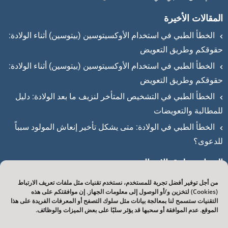
المقالات الأخيرة
الخطأ الطبي في استخدام الأوكسيتوسين (بيتوسين) أثناء الولادة:
حقوقكم وطريق التعويض
الخطأ الطبي في استخدام الأوكسيتوسين (بيتوسين) أثناء الولادة:
حقوقكم وطريق التعويض
الخطأ الطبي في التشخيص المتأخر لنزيف ما بعد الولادة: دليل
للمطالبة والتعويضات
الخطأ الطبي في الولادة: متى يشكل تأخير إنعاش المولود سبباً
للدعوى؟
العنوان وطرق الاتصال:
من أجل توفير أفضل تجربة للمستخدم، نستخدم تقنيات مثل ملفات تعريف الارتباط
رمات غان، شارع هيتسيرا 3. بيت شاب. الطابق 14
(Cookies) لتخزين و/أو الوصول إلى معلومات الجهاز. إن موافقتكم على هذه
التقنيات ستسمح لنا بمعالجة بيانات مثل سلوك التصفح أو المعرفات الفريدة على هذا
03-6914004
الموقع. عدم الموافقة أو سحبها قد يؤثر سلبًا على بعض الميزات والوظائف.
info@yashar-law.co.il