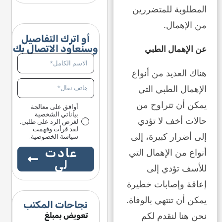
المطلوبة للمتضررين
من الإهمال.
أو اترك التفاصيل
وسنعاود الاتصال بك
عن الإهمال الطبي
هناك العديد من أنواع
الإهمال الطبي التي
يمكن أن تتراوح من
أوافق على معالجة
بياناتي الشخصية
حالات أخف لا تؤدي
لغرض الرد على طلبي.
لقد قرأت وفهمت
إلى أضرار كبيرة، إلى
سياسة الخصوصية.
عادت
أنواع من الإهمال التي
لي
للأسف تؤدي إلى
إعاقة وإصابات خطيرة
يمكن أن تنتهي بالوفاة.
نجاحات المكتب
نحن هنا لنقدم لكم
ويض بمبلغ
تعويض بمبلغ
تعويض بمبلغ
تعويض