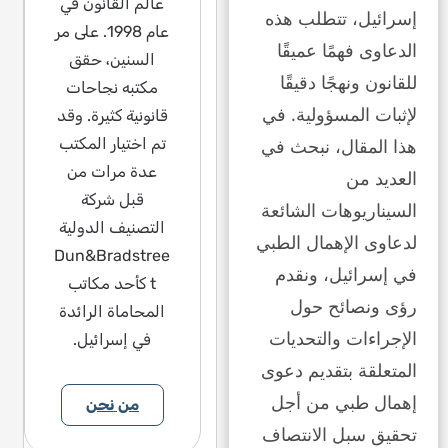
عالم القانون في
إسرائيل، تتطلب هذه
عام 1998. على مر
الدعاوى فهمًا عميقًا
السنين، حقق
للقانون ونهجًا دقيقًا
مكتبه نجاحات
لإثبات المسؤولية. في
قانونية كثيرة. وقد
تم اختيار المكتب
هذا المقال، نبحث في
عدة مرات من
العديد من
قبل شركة
السيناريوهات الشائعة
التصنيف الدولية
لدعاوى الإهمال الطبي
Dun&Bradstree
في إسرائيل، ونقدم
t كأحد مكاتب
رؤى ونصائح حول
المحاماة الرائدة
الإجراءات والتحديات
في إسرائيل.
المتعلقة بتقديم دعوى
إهمال طبي من أجل
من نحن
تحقيق سبل الانتصاف