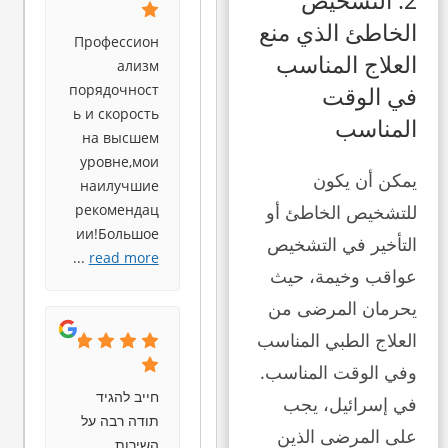
2. التشخيص
الخاطئ الذي منع
Профессион
العلاج المناسب
ализм
порядочност
في الوقت
ь и скорость
المناسب
на высшем
уровне,мои
يمكن أن يكون
наилучшие
рекомендац
للتشخيص الخاطئ أو
ии!Большое
التأخير في التشخيص
...
read more
عواقب وخيمة، حيث
يحرمان المرضى من
العلاج الطبي المناسب
وفي الوقت المناسب.
חייב להגיד
في إسرائيل، يجب
תודה רבה על
على المرضى الذين
השירות