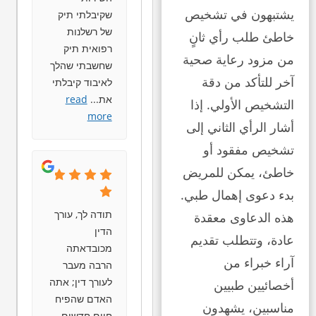
يشتبهون في تشخيص
שקיבלתי תיק
של רשלנות
خاطئ طلب رأي ثانٍ
רפואית תיק
من مزود رعاية صحية
שחשבתי שהלך
آخر للتأكد من دقة
לאיבוד קיבלתי
את
...
read
التشخيص الأولي. إذا
more
أشار الرأي الثاني إلى
تشخيص مفقود أو
خاطئ، يمكن للمريض
بدء دعوى إهمال طبي.
תודה לך, עורך
هذه الدعاوى معقدة
הדין
عادة، وتتطلب تقديم
מכובדאתה
آراء خبراء من
הרבה מעבר
לעורך דין; אתה
أخصائيين طبيين
האדם שהפיח
مناسبين، يشهدون
חיים חדשים