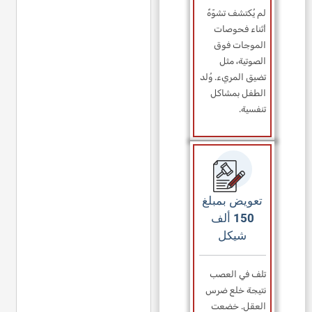
لم يُكتشف تشوّهٌ
أثناء فحوصات
الموجات فوق
الصوتية، مثل
تضيق المريء. وُلد
الطفل بمشاكل
تنفسية.
تعويض بمبلغ
150 ألف
شيكل
تلف في العصب
نتيجة خلع ضرس
العقل. خضعت