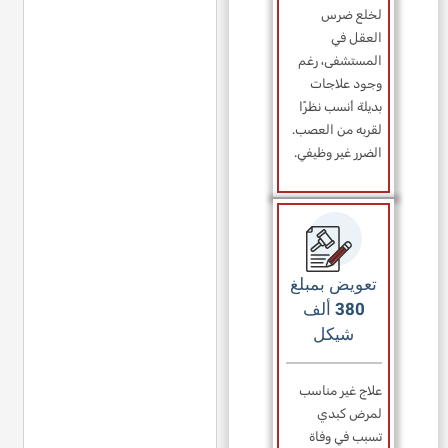
لخلع ضرس
العقل في
المستشفى، رغم
وجود علاجات
بديلة أنسب نظرًا
لقربه من العصب.
الضرر غير وظيفي.
تعويض بمبلغ
380 ألف
شيكل
علاج غير مناسب
لمرض كبدي
تسبب في وفاة