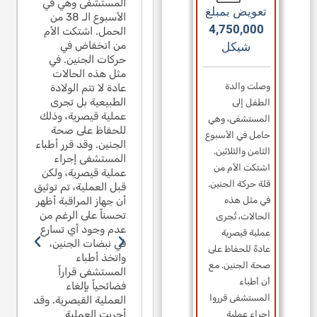
نة وتسعة أشهر
المستشفى وهي في
سنة 
طفل يبلغ من العمر
تعويض بمبلغ
عد على زحليقة
الأسبوع الـ 38 من
صعد 
سنة وتسعة أشهر
4,750,000
قسومة في حديقة
الحمل. اشتكت الأم
مقسو
صعد على زحليقة
شيكل
طنية في القدس.
من انخفاض في
وطني
مقسومة في حديقة
ان النصف السفلي
حركات الجنين. في
كان 
وطنية في القدس.
ن الزحليقة مفقوداً
مثل هذه الحالات
من ال
كان النصف السفلي
وصلت والدة
الكامل. سقط من
عادة لا تتم الولادة
بالك
من الزحليقة مفقوداً
رتفاع مترين وعانى
الطبيعية بل تجرى
ارتفا
الطفل إلى
بالكامل. سقط من
وراً من تشنجات. منذ
عملية قيصرية، وذلك
فورا
ارتفاع مترين وعانى
المستشفى، وهي
لك الحين أصيب
للحفاظ على صحة
ذلك 
فوراً من تشنجات. منذ
حامل في الأسبوع
الصرع. ادعى خبير
الجنين. وقد قرر أطباء
بالصر
ذلك الحين أصيب
الثامن والثلاثين.
لمدعي أن الصرع نتج
المستشفى إجراء
المد
بالصرع. ادعى خبير
اشتكت الأم من
ن السقوط، رغم عدم
عملية قيصرية، ولكن
عن ا
المدعي أن الصرع نتج
قلة حركة الجنين.
جود كسر أو نزيف
قبل العملية، تم توثيق
وجود
عن السقوط، رغم عدم
ي الدماغ. ذكر عدد
في مثل هذه
أن جهاز المراقبة أظهر
في ا
وجود كسر أو نزيف
ن أخصائيي الأعصاب
تحسناً على الرغم من
من أ
الحالات، تُجرى
في الدماغ. ذكر عدد
ي استشارة داخلية
عدم وجود أي تسارع
في ا
من أخصائيي الأعصاب
عملية قيصرية
نهم يعتقدون أنه لا
في نبضات الجنين،
أنهم 
في استشارة داخلية
عادةً للحفاظ على
وجد علاقة بين
واتخذ أطباء
توجد
أنهم يعتقدون أنه لا
صحة الجنين. مع
لسقوط والصرع لأنه
المستشفى قراراً
السق
توجد علاقة بين
أن أطباء
م يكن هناك كسر/
فضائحياً بإلغاء
لم ي
السقوط والصرع لأنه
المستشفى قرروا
زيف دماغي. في
العملية القيصرية. وقد
نزيف
لم يكن هناك كسر/
لسة الوساطة التي
أجريت العملية
جلسة
إجراء عملية