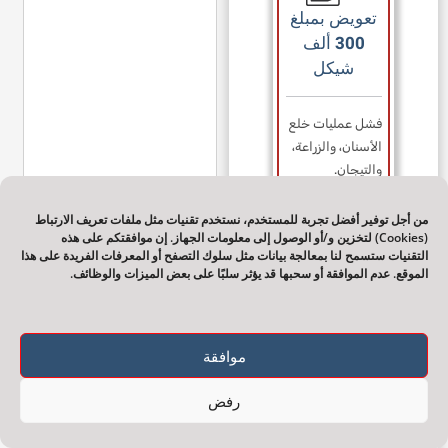
تعويض بمبلغ
300 ألف
شيكل
فشل عمليات خلع
الأسنان، والزراعة،
والتيجان.
من أجل توفير أفضل تجربة للمستخدم، نستخدم تقنيات مثل ملفات تعريف الارتباط
(Cookies) لتخزين و/أو الوصول إلى معلومات الجهاز. إن موافقتكم على هذه
التقنيات ستسمح لنا بمعالجة بيانات مثل سلوك التصفح أو المعرفات الفريدة على هذا
الموقع. عدم الموافقة أو سحبها قد يؤثر سلبًا على بعض الميزات والوظائف.
تعويض بمبلغ
500 ألف
شيكل
موافقة
رفض
ضعف البصر.
ذهب شخص إلى