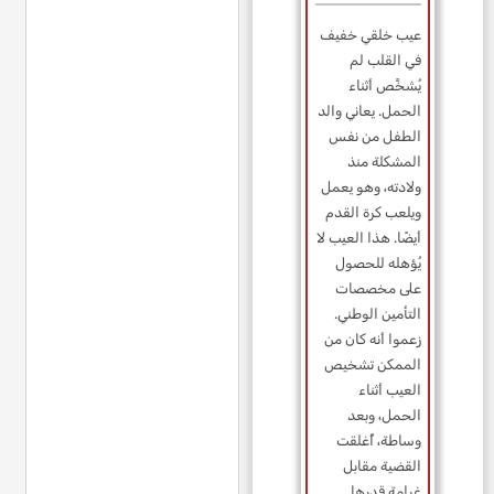
عيب خلقي خفيف
في القلب لم
يُشخَّص أثناء
الحمل. يعاني والد
الطفل من نفس
المشكلة منذ
ولادته، وهو يعمل
ويلعب كرة القدم
أيضًا. هذا العيب لا
يُؤهله للحصول
على مخصصات
التأمين الوطني.
زعموا أنه كان من
الممكن تشخيص
العيب أثناء
الحمل، وبعد
وساطة، أُغلقت
القضية مقابل
غرامة قدرها