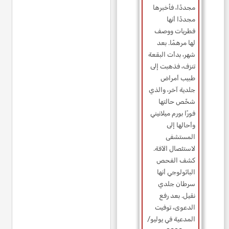
مجددًا، فأخبرها
مجددًا أنها
فطريات ووصف
لها مرهمًا. بعد
شهر، بدأت البقعة
تنزف، فذهبت إلى
طبيب أمراض
جلدية آخر، والذي
شخّص حالتها
فورًا بورم ميلانيني
وأحالها إلى
المستشفى
لاستئصال الآفة.
كشف الفحص
الباثولوجي أنها
سرطان جلدي
نقيل. بعد رفع
الدعوى، توفيت
المدعية في يوليو/