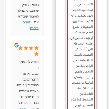
רפואית תיק
الأعصاب في
שחשבתי שהלך
استشارة داخلية
بأنهم يعتقدون أنه
לאיבוד קיבלתי
لا توجد صلة بين
את
...
read
السقوط والصرع
more
لعدم وجود كسر
أو نزيف دماغي.في
جلسة الوساطة
التي عُقدت في
القضية، ناقشتُ
نقطةً واحدةً في
תודה לך, עורך
الرأي نيابةً عن
הדין
المدعى عليهم،
מכובדאתה
والتي لم يتمكن
הרבה מעבר
أمامها من تحديد
לעורך דין; אתה
نسبة الإعاقة
האדם שהפיח
الناتجة عن
חיים חדשים
السقوط. كما قدّم
בבני והבטיח לו
المدعى عليهم
עתיד
...
read