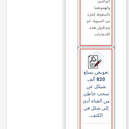
الوالدين
واتهموهما
بالسقوط. كجزء
من التسوية ، لم
يتم قبول هذه
الادعاءات.
تعويض بمبلغ
820 ألف
شيكل عن
سحب خاطئ
من القناة أدى
إلى شلل في
الكتف.