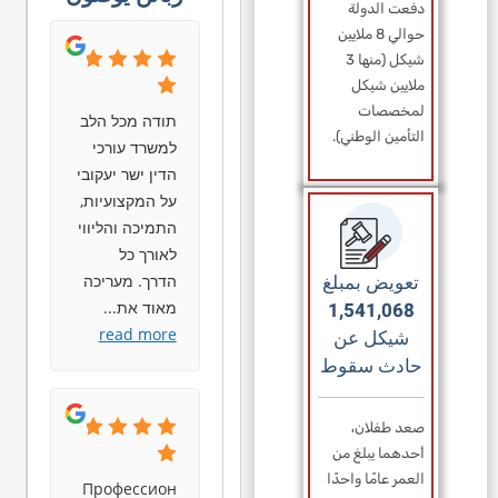
دفعت الدولة
حوالي 8 ملايين
شيكل (منها 3
ملايين شيكل
لمخصصات
תודה מכל הלב
التأمين الوطني).
למשרד עורכי
הדין ישר יעקובי
על המקצועיות,
התמיכה והליווי
לאורך כל
تعويض بمبلغ
הדרך. מעריכה
1,541,068
מאוד את
...
read more
شيكل عن
حادث سقوط
صعد طفلان،
أحدهما يبلغ من
العمر عامًا واحدًا
Профессион