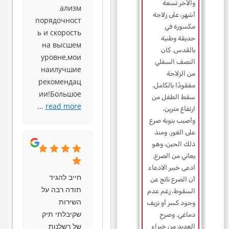
والآخر تسعة
ализм
أشهر، على زلاجة
порядочност
مكسورة في
ь и скорость
حديقة وطنية
на высшем
بالقدس. كان
уровне,мои
النصف السفلي
наилучшие
من الزلاجة
рекомендац
مفقودًا بالكامل.
ии!Большое
سقط الطفل من
...
read more
ارتفاع مترين،
وأصيب بنوبة صرع
على الفور. ومنذ
ذلك الحين، وهو
يعاني من الصرع.
ادعى خبير الادعاء
חייב להגיד
أن الصرع ناتج عن
תודה רבה על
السقوط، رغم عدم
השירות
وجود كسر أو نزيف
שקיבלתי תיק
دماغي. وصرح
של רשלנות
العديد من خبراء