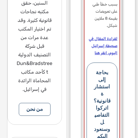
السنين، حقق
بسبب خطأ طبي
مكتبه نجاحات
على تعويضات
بقيمة 8 ملايين
قانونية كثيرة. وقد
شيكل.
تم اختيار المكتب
عدة مرات من
لقراءة المقال في
قبل شركة
صحيفة إسرائيل
اليوم، انقر هنا
التصنيف الدولية
Dun&Bradstree
بحاجة
t كأحد مكاتب
إلى
المحاماة الرائدة
استشار
في إسرائيل.
ة
قانونية؟
اتركوا
من نحن
التفاصي
ل
وسنعود
إليكم