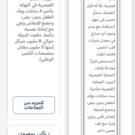
نزيف دماغي. في
قدت في القضية،
القيصرية في النهاية
عقدت
قيصرية، إلا أنه قبل
جلسة الوساطة التي
كزت على جملة
بتأخير 6 ساعات وولد
ركزت
عقدت في القضية،
العملية، سُجِّل
احدة في تقرير الخبرة
الطفل بدون نبض،
واحدة
ركزت على جملة
تحسن في جهاز
لمقدم من المدعى
وخضع للإنعاش وبقي
المق
واحدة في تقرير الخبرة
المراقبة، مع عدم
ليهم، حيث لا يمكنه
مع إصابة عصبية
عليه
المقدم من المدعى
وجود أي تسارع
حديد نسبة العجز
دائمة. دفعت الدولة
تحدي
عليهم، حيث لا يمكنه
في معدل ضربات
لناتجة عن السقوط.
حوالي 8 مليون شيكل
النا
تحديد نسبة العجز
دم المدعى عليهم
(منها 3 مليون مقابل
قدم 
قلب الجنين،
الناتجة عن السقوط.
يضاً إشعاراً للطرف
مخصصات التأمين
أيضاً
قدم المدعى عليهم
فاتخذ أطباء
لثالث ضد الوالدين
الوطني).
الثال
أيضاً إشعاراً للطرف
المستشفى قرارًا
اتهموهما بالسقوط.
واته
الثالث ضد الوالدين
مُفاجئًا بإلغاء
ي إطار التسوية، لم
في إط
واتهموهما بالسقوط.
العملية القيصرية.
تم قبول هذه
يتم 
في إطار التسوية، لم
أُجريت العملية
لادعاءات.
الادع
يتم قبول هذه
القيصرية متأخرةً
الادعاءات.
ست ساعات، ووُلد
للمزيد من
الطفل بدون نبض،
النجاحات
وخضع لعملية
إنعاش قلبي رئوي،
وتُرك مع تلف
عصبي دائم.
زبائن يوصون