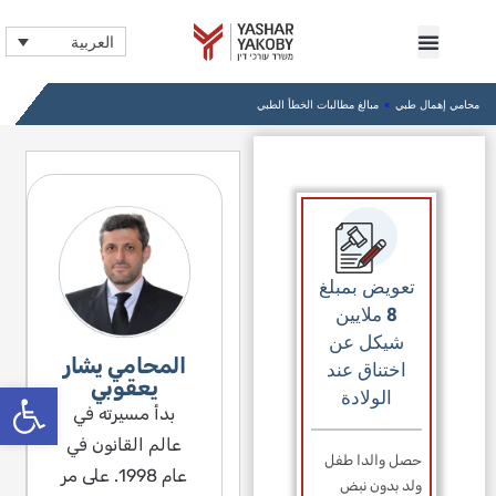
العربية
محامي إهمال طبي
»
مبالغ مطالبات الخطأ الطبي
تعويض بمبلغ
8 ملايين
شيكل عن
المحامي يشار
اختناق عند
bar
يعقوبي
الولادة
بدأ مسيرته في
عالم القانون في
حصل والدا طفل
عام 1998. على مر
ولد بدون نبض