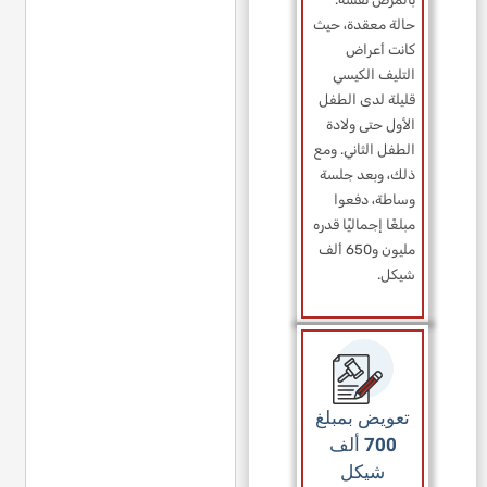
حالة معقدة، حيث
كانت أعراض
التليف الكيسي
قليلة لدى الطفل
الأول حتى ولادة
الطفل الثاني. ومع
ذلك، وبعد جلسة
وساطة، دفعوا
مبلغًا إجماليًا قدره
مليون و650 ألف
شيكل.
تعويض بمبلغ
700 ألف
شيكل