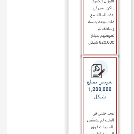
الأوزان الكبيرة،
ولكن ليس في
هذه الحالة. مع
ذلك، وبعد جلسة
وساطة، تم
تعويضهم بمبلغ
820,000 شيكل.
تعويض بمبلغ
1,200,000
شيكل
عيب خلقي في
القلب لم يُشخَّص
بالموجات فوق
الصوتية أثناء