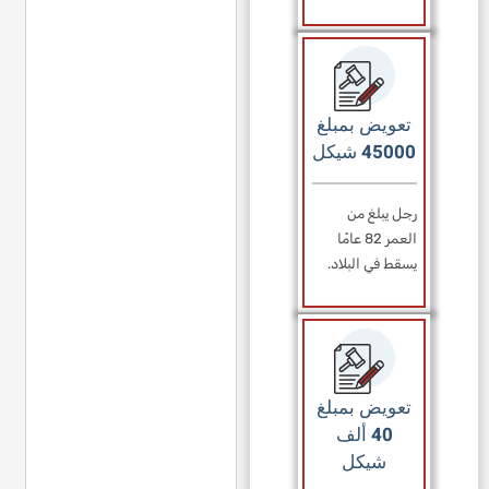
تعويض بمبلغ
45000 شيكل
رجل يبلغ من
العمر 82 عامًا
يسقط في البلاد.
تعويض بمبلغ
40 ألف
شيكل