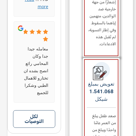
إشعارًا من جهة
more
خارجية ضد
الوالدين، متهمين
إياهما بالسقوط.
وفي إطار التسوية،
لم تُقبل هذه
الادعاءات.
معامله جيدا
جدا وكان
المحامي رائع
انصح بشده ان
تختارو للاهمال
تعويض بمبلغ
الطبي وشكرا
1،541،068
للجميع
شيكل
لكل
صعد طفل يبلغ
التوصيات
من العمر عامًا
واحدًا ويبلغ من