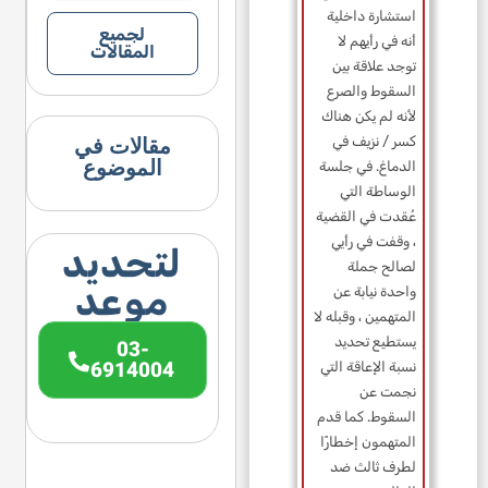
استشارة داخلية
لجميع
أنه في رأيهم لا
المقالات
توجد علاقة بين
السقوط والصرع
لأنه لم يكن هناك
مقالات في
كسر / نزيف في
الموضوع
الدماغ. في جلسة
الوساطة التي
عُقدت في القضية
، وقفت في رأيي
لتحديد
لصالح جملة
موعد
واحدة نيابة عن
المتهمين ، وقبله لا
يستطيع تحديد
03-
6914004
نسبة الإعاقة التي
نجمت عن
السقوط. كما قدم
المتهمون إخطارًا
لطرف ثالث ضد