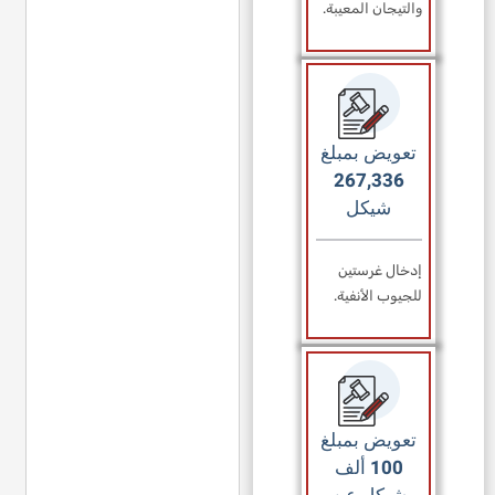
والتيجان المعيبة.
تعويض بمبلغ
267,336
شيكل
إدخال غرستين
للجيوب الأنفية.
تعويض بمبلغ
100 ألف