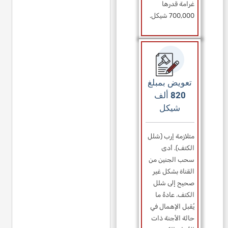
غرامة قدرها
700,000 شيكل.
تعويض بمبلغ
820 ألف
شيكل
متلازمة إرب (شلل
الكتف). أدى
سحب الجنين من
القناة بشكل غير
صحيح إلى شلل
الكتف. عادةً ما
يُقبل الإهمال في
حالة الأجنة ذات