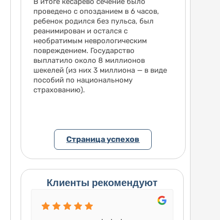
ма, ни
В итоге кесарево сечение было
едании
проведено с опозданием в 6 часов,
л
ребенок родился без пульса, был
лючении
реанимирован и остался с
ов,
необратимым неврологическим
повреждением. Государство
ости,
выплатило около 8 миллионов
ия.
шекелей (из них 3 миллиона — в виде
й иск
пособий по национальному
их в
страхованию).
ыли
Страница успехов
Клиенты рекомендуют