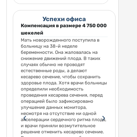
Успехи офиса
41 068
Компенсация в размере 4 750 000
шекелей
ять
Мать новорожденного поступила в
ённую
больницу на 38-й неделе
беременности. Она жаловалась на
вина
снижение движений плода. В таких
с
случаях обычно не проводят
спытал
естественные роды, а делают
лепсия.
кесарево сечение, чтобы сохранить
здоровье плода. Хотя врачи больницы
ате
определили необходимость
вие
проведения кесарева сечения, перед
о
операцией было зафиксировано
улучшение данных монитора,
несмотря на отсутствие ни одной
акселерации сердечного ритма плода,
ию,
и врачи приняли возмутительное
епсией
решение отменить кесарево сечение.