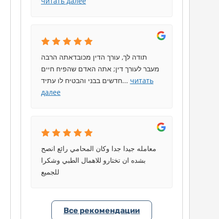
читать далее
תודה לך, עורך הדין מכובדאתה הרבה
מעבר לעורך דין; אתה האדם שהפיח חיים
חדשים בבני והבטיח לו עתיד
...
читать
далее
معامله جيدا جدا وكان المحامي رائع انصح
بشده ان تختارو للاهمال الطبي وشكرا
للجميع
Все рекомендации