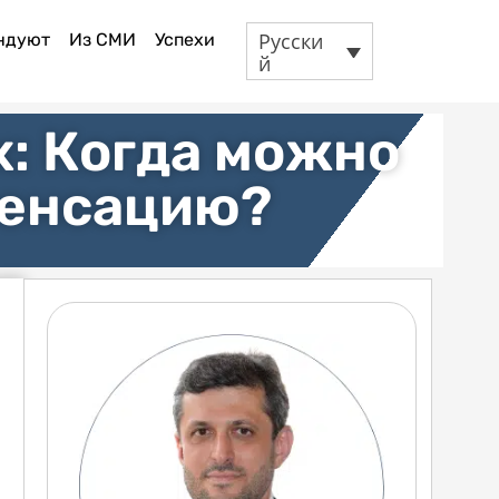
Русски
ндуют
Из СМИ
Успехи
й
х: Когда можно
пенсацию?