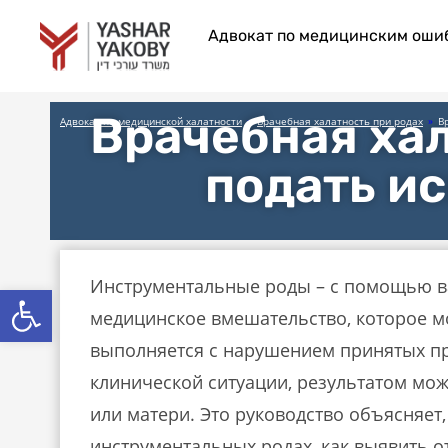
Адвокат по медицинским оши
Врачебная хал
Адвокат по медицинской халатности
»
Врачебная халатность при родах
»
В
подать и
Инструментальные роды – с помощью ва
Открыть панель инструмен
медицинское вмешательство, которое мо
выполняется с нарушением принятых пр
клинической ситуации, результатом мо
или матери. Это руководство объясняет,
инструментальных родах, как выявить о