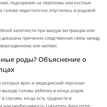
ние, подозрение на переломы или костные
да голова недостаточно опустилась в родовой
чебной халатности при вакуум-экстракции или
и доказана причинно-следственная связь между
оворожденному или матери.
ьные роды? Объяснение о
пцах
и которых врач и медицинский персонал
 выходе головы ребенка в конце родов.
 случаях, когда есть трудности в
а или необходимость сократить фазу потуг