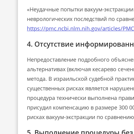
лома, ни
В итоге кесарево сечение было
перелома,
аседании
проведено с опозданием в 6 часов,
На прими
«Неудачные попытки вакуум-экстракции
тил
ребенок родился без пульса, был
делу я со
неврологических последствий по сравне
аключении
реанимирован и остался с
заключен
иков,
необратимым неврологическим
согласно
https://pmc.ncbi.nlm.nih.gov/articles/PM
ет
повреждением. Государство
определи
дности,
выплатило около 8 миллионов
возникшей
4. Отсутствие информированн
ения.
шекелей (из них 3 миллиона — в виде
Ответчик
тий иск
пособий по национальному
третьей 
и их в
страхованию).
обвинив и
Непредоставление подробного объяснен
мирового
 были
не были 
альтернативах (включая кесарево сечен
метода. В израильской судебной практ
существенных рисках является нарушен
процедура технически выполнена правил
присудил компенсацию в размере 300 0
рисках вакуум-экстракции по сравнению
5. Выполнение процедуры бе