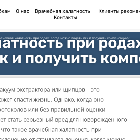
бкам
О нас
Врачебная халатность
Клиенты рекоме
Контакты
атность при рода
рачебная халатность при родах: Когда можно подать иск и получить компенсацию?
ск и получить ком
куум-экстрактора или щипцов – это
тов
жет спасти жизнь. Однако, когда оно
отоколов или без правильной оценки
жет стать серьезный вред для новорожденного
 что такое врачебная халатность при
тклонение от стандарта лечения, когда можно