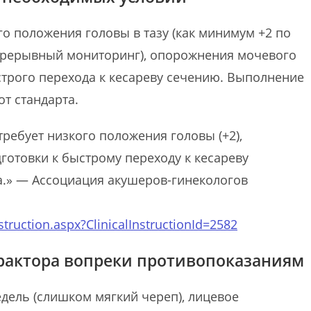
о положения головы в тазу (как минимум +2 по
непрерывный мониторинг), опорожнения мочевого
строго перехода к кесареву сечению. Выполнение
от стандарта.
ребует низкого положения головы (+2),
отовки к быстрому переходу к кесареву
а.» — Ассоциация акушеров-гинекологов
struction.aspx?ClinicalInstructionId=2582
трактора вопреки противопоказаниям
дель (слишком мягкий череп), лицевое