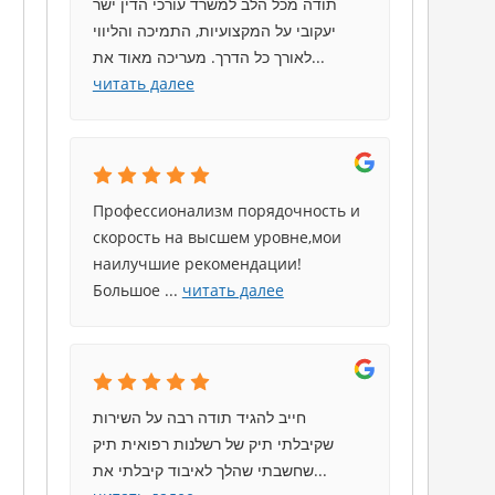
תודה מכל הלב למשרד עורכי הדין ישר
יעקובי על המקצועיות, התמיכה והליווי
לאורך כל הדרך. מעריכה מאוד את
...
читать далее
Профессионализм порядочность и
скорость на высшем уровне,мои
наилучшие рекомендации!
Большое
...
читать далее
חייב להגיד תודה רבה על השירות
שקיבלתי תיק של רשלנות רפואית תיק
שחשבתי שהלך לאיבוד קיבלתי את
...