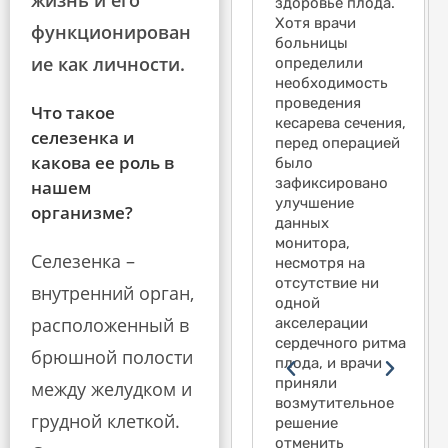
жизнь и его
пор у него
здоровье плода.
по
С того времени у
эпилепсия.
Хотя врачи
эп
него эпилепсия.
функционирован
Эксперт истца
больницы
Эк
Эксперт истца
ие как личности.
утверждал, что
определили
ут
утверждал, что
эпилепсия
необходимость
эп
эпилепсия
возникла в
проведения
во
возникла в
Что такое
результате
кесарева сечения,
ре
результате
селезенка и
падения,
перед операцией
па
падения,
какова ее роль в
несмотря на
было
не
несмотря на
отсутствие
зафиксировано
от
нашем
отсутствие
перелома или
улучшение
пе
перелома или
организме?
внутричерепного
данных
вн
внутричерепного
кровоизлияния.
монитора,
кр
кровоизлияния.
Селезенка –
Несколько
несмотря на
Не
Несколько
специалистов по
отсутствие ни
сп
специалистов по
внутренний орган,
неврологии
одной
не
неврологии
расположенный в
сообщили во
акселерации
со
заявили на
внутренней
сердечного ритма
вн
внутренней
брюшной полости
консультации,
плода, и врачи
ко
консультации,
что, по их
приняли
чт
между желудком и
что, по их
мнению, связи
возмутительное
мн
мнению, нет
грудной клеткой.
между падением
решение
ме
связи между
и эпилепсией нет,
отменить
и 
падением и