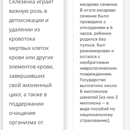
Селезенка играет
так как не было
кесарево сечение.
та
эпилепсией,
важную роль в
ни перелома, ни
В итоге кесарево
ни
поскольку не
кровоизлияния в
сечение было
кр
было ни
детоксикации и
мозг. На
проведено с
мо
перелома, ни
заседании по
опозданием в 6
за
удалении из
кровоизлияния в
медиации по делу
часов, ребенок
ме
мозг. На
кровотока
я обратил
родился без
я 
примирительном
внимание на одну
пульса, был
вн
заседании по
мертвых клеток
фразу в
реанимирован и
фр
делу я сослался
крови или других
заключении
остался с
за
на один абзац в
эксперта со
необратимым
эк
заключении
элементов крови,
стороны
неврологическим
ст
эксперта
ответчиков,
повреждением.
от
завершивших
ответчиков,
согласно которой
Государство
со
согласно
свой жизненный
он не может
выплатило около
он
которому он не
определить
8 миллионов
оп
может
цикл, а также в
процент
шекелей (из них 3
пр
определить
поддержании
инвалидности,
миллиона — в
ин
процент
возникшей в
виде пособий по
во
инвалидности,
очищения
результате
национальному
ре
возникшей в
падения.
страхованию).
па
организма от
результате
Ответчики также
От
падения.