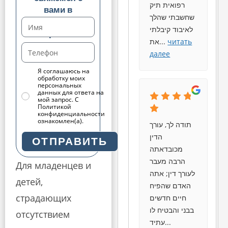
רפואית תיק
вами в
שחשבתי שהלך
ближайшее
לאיבוד קיבלתי
время.
את
...
читать
далее
Я соглашаюсь на
обработку моих
персональных
данных для ответа на
мой запрос. С
Политикой
конфиденциальности
ознакомлен(а).
תודה לך, עורך
הדין
ОТПРАВИТЬ
מכובדאתה
הרבה מעבר
Для младенцев и
לעורך דין; אתה
детей,
האדם שהפיח
страдающих
חיים חדשים
בבני והבטיח לו
отсутствием
עתיד
...