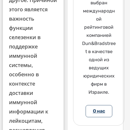
другое. Причиной
выбран
этого является
международн
важность
ой
рейтинговой
функции
компанией
селезенки в
Dun&Bradstree
поддержке
t в качестве
иммунной
одной из
системы,
ведущих
особенно в
юридических
контексте
фирм в
Израиле.
доставки
иммунной
информации к
О нас
лейкоцитам,