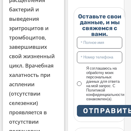
расщепления
бактерий и
Оставьте свои
выведения
данные, и мы
свяжемся с
эритроцитов и
вами.
тромбоцитов,
завершивших
свой жизненный
цикл. Врачебная
Я соглашаюсь на
обработку моих
халатность при
персональных
данных для ответа
асплении
на мой запрос. С
Политикой
(отсутствии
конфиденциальности
ознакомлен(а).
селезенки)
ОТПРАВИТ
проявляется в
отсутствии