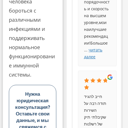
человека
порядочност
ь и скорость
бороться с
на высшем
различными
уровне,мои
инфекциями и
наилучшие
рекомендац
поддерживать
ии!Большое
нормальное
...
читать
функционировани
далее
е иммунной
системы.
Нужна
חייב להגיד
юридическая
תודה רבה על
консультация?
השירות
Оставьте свои
שקיבלתי תיק
данные, и мы
של רשלנות
свяжемся с