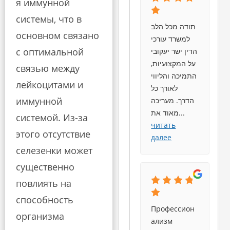
я иммунной
системы, что в
תודה מכל הלב
основном связано
למשרד עורכי
с оптимальной
הדין ישר יעקובי
על המקצועיות,
связью между
התמיכה והליווי
лейкоцитами и
לאורך כל
иммунной
הדרך. מעריכה
מאוד את
...
системой. Из-за
читать
этого отсутствие
далее
селезенки может
существенно
повлиять на
способность
Профессион
организма
ализм