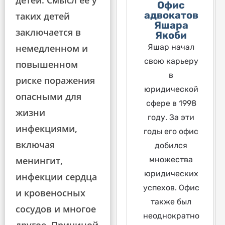
детей. Смысл ее у
Офис
адвокатов
таких детей
Яшара
заключается в
Якоби
Яшар начал
немедленном и
свою карьеру
повышенном
в
риске поражения
юридической
опасными для
сфере в 1998
жизни
году. За эти
инфекциями,
годы его офис
включая
добился
множества
менингит,
юридических
инфекции сердца
успехов. Офис
и кровеносных
также был
сосудов и многое
неоднократно