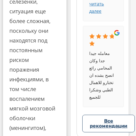
селезенки,
читать
ситуация еще
далее
более сложная,
поскольку они
находятся под
постоянным
معامله جيدا
риском
جدا وكان
المحامي رائع
поражения
انصح بشده ان
инфекциями, в
تختارو للاهمال
том числе
الطبي وشكرا
للجميع
воспалением
мягкой мозговой
оболочки
Все
рекомендации
(менингитом),