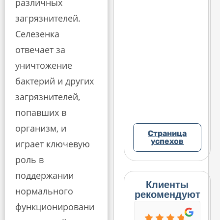
различных
подали третий
по
Ответчики также
иск против
ис
подали
загрязнителей.
родителей и
ро
уведомление
Селезенка
обвинили их в
об
третьей стороне
падении ребёнка.
па
против
отвечает за
В рамках
В 
родителей,
компромисса эти
ко
уничтожение
обвинив их в
доводы не были
до
падении. В
бактерий и других
приняты.
пр
рамках мирового
соглашения эти
загрязнителей,
претензии не
попавших в
были приняты.
организм, и
Страница
успехов
играет ключевую
роль в
поддержании
Клиенты
нормального
рекомендуют
функционировани