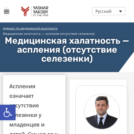
Русский
Адвокат по медицинской халатности
»
Медицинская халатность — аспления (отсутствие селезенки)
Медицинская халатность —
аспления (отсутствие
селезенки)
Аспления
означает
Открыть панель инструмен
отсутствие
селезенки у
младенцев и