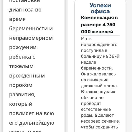
постановки
Успехи
диагноза во
офиса
Компенсация в
Компенсация в
Компенсация в
Ко
время
размере 1 541
размере 4 750
размере 1 541
ра
беременности и
068 шекелей
000 шекелей
068 шекелей за
06
неправомерном
Мальчик, в
Мать
падение
Ма
возрасте год и
новорожденного
во
Годовалый и
рождении
девять месяцев,
поступила в
де
девятимесячный
ребенка с
взобрался на
больницу на 38-й
вз
ребенок залез на
разделённую
неделе
ра
разделенную
тяжелым
горку в
беременности.
го
горку в
национальном
Она жаловалась
на
врожденным
национальном
парке в
на снижение
па
парке в
пороком
Иерусалиме. Вся
движений плода.
Ие
Иерусалиме. Вся
нижняя половина
В таких случаях
ни
нижняя часть
развития,
горки
обычно не
го
горки
который
отсутствовала.
проводят
от
отсутствовала.
Он упал с высоты
естественные
Он
Он упал с высоты
повлияет на всю
2 метров и сразу
роды, а делают
2 
2 метров и сразу
же испытал
кесарево сечение,
же
его дальнейшую
же испытал
судорогу. С тех
чтобы сохранить
су
приступ судорог.