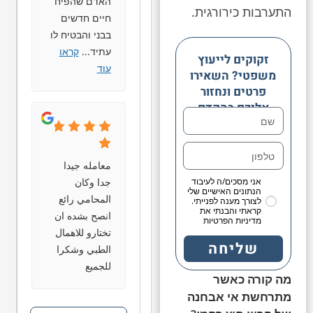
האדם שהפיח
התערבות כירורגית.
חיים חדשים
בבני והבטיח לו
עתיד
...
קראו
זקוקים לייעוץ
עוד
משפטי? השאירו
פרטים ונחזור
אליכם בהקדם
معامله جيدا
جدا وكان
אני מסכים/ה לעיבוד
הנתונים האישיים שלי
المحامي رائع
לצורך מענה לפנייתי.
קראתי והבנתי את
انصح بشده ان
מדיניות הפרטיות
تختارو للاهمال
שליחה
الطبي وشكرا
للجميع
מה קורה כאשר
מתרחשת אי אבחנה