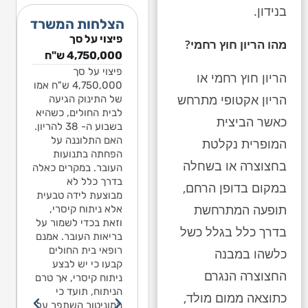
בנידון.
הצלחות המשרד
פיצוי על סך
פיצוי על סך
פיצוי על 
מהו הריון חוץ רחמי?
1,541,068 ש"ח
4,750,000 ש"ח
ילד בן שנה ותשעה
פיצוי על סך
בגין נפילה
הריון חוץ רחמי או
חודשים עלה על
4,750,000 ש"ח אמו
ילד בן שנ
הריון אקטופי מתרחש
מגלשה חצויה בגן
של התינוק הגיעה
חודשים ע
לאומי בירושלים. כל
לבית החולים, כשהיא
מגלשה חצו
כאשר הביצית
החצי התחתון של
בשבוע ה- 38 להריון.
לאומי ביר
המגלשה היה חסר.
האם התלוננה על
המופרית נקלטת
החצי התח
נפל מגובה 2 מטרים
הפחתה בתנועות
המגלשה ה
בחצוצרה או בשחלה
ומיד סבל מפרכוס.
העובר. במקרים כאלה
מאז יש לו אפילפסיה.
בדרך כלל לא
ומיד סבל 
במקום בדופן הרחם,
מומחה התביעה טען
מבוצעת לידה טבעית
מאז יש לו
תופעה המתרחשת
כי האפילפסיה נגרמה
אלא ניתוח קיסרי,
מומחה הת
כתוצאה מהנפילה,
וזאת בכדי לשמור על
כי האפילפ
בדרך כלל בגלל כשל
למרות שלא נגרם
בריאות העובר. אמנם
כתוצאה מ
שבר או דימום מוחי.
רופאי בית החולים
כלשהו במבנה
למרות של
מספר מומחים
קבעו כי יש לבצע
שבר או די
החצוצרה הנגרם
לנוירולוגיה מסרו
ניתוח קיסרי, אך טרם
מספר מומ
בהתייעצות פנימית כי
הניתוח, תועד כי
לנוירולוגי
כתוצאה ממום מולד,
לדעתם אין קשר בין
המוניטור השתפר על