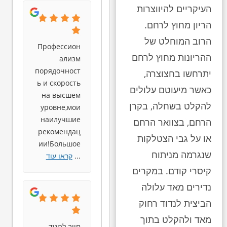
העיקריים להיווצרות
הריון מחוץ לרחם.
הרוב המוחלט של
Профессион
ההריונות מחוץ לרחם
ализм
порядочност
יתרחשו בחצוצרה,
ь и скорость
כאשר מיעוטם עלולים
на высшем
להקלט בשחלה, בקרן
уровне,мои
наилучшие
הרחם, בצוואר הרחם
рекомендац
או על גבי הצטלקות
ии!Большое
שנגרמה מניתוח
...
קראו עוד
קיסרי קודם. במקרים
נדירים מאד עלולה
הביצית לנדוד רחוק
מאד ולהקלט בתוך
חייב להגיד