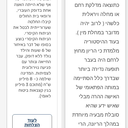
בהתייעצות
כתוצאה מדלקת רחם
הנפילה לבין
אף שלא הייתה האצה
לדעתם אין
האפילפסיה בגלל
אחת בדופק העוברי,
הנפילה לב
או מחלה ויראלית
שלא היה שבר/דימום
ורופאי בית החולים
האפילפסי
מוחי. בישיבת הגישור
קיבלו החלטה
כלשהי ( לרוב יהיה
שלא היה 
שהתקיימה בתיק
שערורייתית לבטל את
מוחי. ביש
מדובר במחלת מין ).
עמדתי על משפט
הניתוח הקיסרי.
שהתקיימה
אחד בחוות הדעת
הניתוח הקיסרי בוצע
עמדתי על
בעוד ההיסטוריה
מטעם הנתבעים,
בסופו של דבר באיחור
אחד בחוו
מלמדת כי הריון מחוץ
לפניו אינו יכול לקבוע
של 6 שעות והילד
מטעם הנת
את אחוזי הנכות
נולד ללא דופק, עבר
לפניו אינו
לרחם היה בעבר
שנגרמו כתוצאה
החייאה ונותר עם
את אחוזי 
מהנפילה. הנתבעים
פגיעה נוירולוגית
תופעה נדירה ביותר
שנגרמו כ
גם הגישו הודעת צד
לצמיתות. המדינה
מהנפילה.
שבדרך כלל הסתיימה
ג’ נגד ההורים
שילמה כ- 8 מיליון
גם הגישו 
והאשימו אותם
ש”ח (מתוכם 3 מיליון
ג’ נגד ההו
במותה הפתאומי של
בנפילה. במסגרת
בגין קצבאות ביטוח
והאשימו א
האישה ההרה מבלי
הפשרה טענות אלה
לאומי).
בנפילה. 
לא התקבלו.
הפשרה טע
שאיש ידע שהיא
לא התקבל
סובלת מבעיה מיוחדת
לעוד
במהלך הריונה, הרי
הצלחות