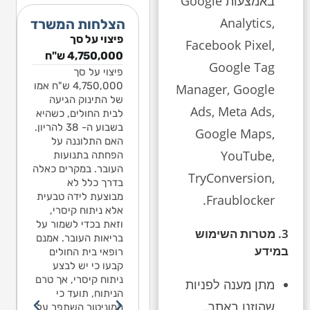
באמצעות Google
Analytics,
הצלחות המשרד
וי על סך
פיצוי על סך
פיצוי על סך
Facebook Pixel,
1,541,068 ש"ח
1,541,068 ש"ח
4,750,000 ש"ח
Google Tag
ן נפילה​
ילד בן שנה ותשעה
פיצוי על סך
חודשים עלה על
4,750,000 ש"ח אמו
Manager, Google
 בן שנה ותשעה
מגלשה חצויה בגן
של התינוק הגיעה
דשים עלה על
Ads, Meta Ads,
לאומי בירושלים. כל
לבית החולים, כשהיא
שה חצויה בגן
החצי התחתון של
בשבוע ה- 38 להריון.
מי בירושלים. כל
Google Maps,
המגלשה היה חסר.
האם התלוננה על
צי התחתון של
YouTube,
נפל מגובה 2 מטרים
הפחתה בתנועות
גלשה היה חסר.
ומיד סבל מפרכוס.
העובר. במקרים כאלה
נפל מגובה 2 מטרים
TryConversion,
מאז יש לו אפילפסיה.
בדרך כלל לא
ד סבל מפרכוס.
מומחה התביעה טען
מבוצעת לידה טבעית
Fraublocker.
 יש לו אפילפסיה.
כי האפילפסיה נגרמה
אלא ניתוח קיסרי,
מחה התביעה טען
כתוצאה מהנפילה,
וזאת בכדי לשמור על
 האפילפסיה נגרמה
3. מטרות השימוש
למרות שלא נגרם
בריאות העובר. אמנם
וצאה מהנפילה,
במידע
שבר או דימום מוחי.
רופאי בית החולים
רות שלא נגרם
מספר מומחים
קבעו כי יש לבצע
 או דימום מוחי.
לנוירולוגיה מסרו
ניתוח קיסרי, אך טרם
פר מומחים
מתן מענה לפניות
בהתייעצות פנימית כי
הניתוח, תועד כי
ירולוגיה מסרו
שהוזנו באתר.
לדעתם אין קשר בין
המוניטור השתפר על