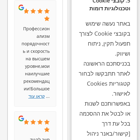
5. קובצי Cookie
וטכנולוגיות דומות
באתר נעשה שימוש
Профессион
בקובצי Cookie לצורך
ализм
תפעול תקין, ניתוח
порядочност
ь и скорость
ושיווק.
на высшем
בכניסתכם הראשונה
уровне,мои
לאתר תתבקשו לבחור
наилучшие
рекомендац
קטגוריות Cookies
ии!Большое
לאישור.
...
קראו עוד
באפשרותכם לשנות
או לבטל את ההסכמה
בכל עת דרך
[קישור/באנר ניהול
חייב להגיד