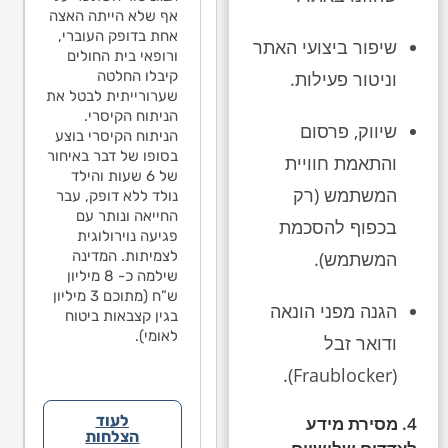
ייעצות פנימית כי
הנפילה לבין
אף שלא הייתה האצה
תם אין קשר בין
האפילפסיה בגלל
אחת בדופק העוברי,
ילה לבין
שיפור ביצועי האתר
שלא היה שבר/דימום
ורופאי בית החולים
פילפסיה בגלל
מוחי. בישיבת הגישור
קיבלו החלטה
וניטור פעילות.
א היה שבר/דימום
שהתקיימה בתיק
שערורייתית לבטל את
י. בישיבת הגישור
עמדתי על משפט
הניתוח הקיסרי.
תקיימה בתיק
שיווק, פרסום
אחד בחוות הדעת
הניתוח הקיסרי בוצע
דתי על משפט
מטעם הנתבעים,
בסופו של דבר באיחור
ד בחוות הדעת
והתאמת חוויית
לפניו אינו יכול לקבוע
של 6 שעות והילד
עם הנתבעים,
המשתמש (רק
את אחוזי הנכות
נולד ללא דופק, עבר
יו אינו יכול לקבוע
שנגרמו כתוצאה
החייאה ונותר עם
אחוזי הנכות
בכפוף להסכמת
מהנפילה. הנתבעים
פגיעה נוירולוגית
גרמו כתוצאה
גם הגישו הודעת צד
לצמיתות. המדינה
המשתמש).
נפילה. הנתבעים
ג’ נגד ההורים
שילמה כ- 8 מיליון
הגישו הודעת צד
והאשימו אותם
ש”ח (מתוכם 3 מיליון
נגד ההורים
הגנה מפני הונאה
בנפילה. במסגרת
בגין קצבאות ביטוח
אשימו אותם
הפשרה טענות אלה
לאומי).
פילה. במסגרת
ודואר זבל
לא התקבלו.
שרה טענות אלה
(Fraublocker).
 התקבלו.
לעוד
4. מסירת מידע
הצלחות