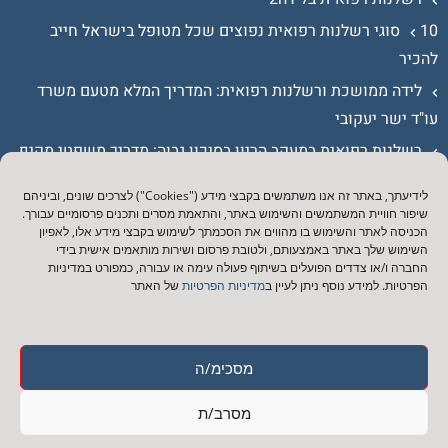
10 סוגי רשלנות רפואית נפוצים שכל מטופל בישראל חייב
להכיר
לידה ממושכת ורשלנות רפואית: המדריך המלא מטעם משרד
עו"ד ישר יעקובי
רשלנות רפואית במעקב הריון בסיכון גבוה: מדריך משפטי מקיף
כתובת ודרכי התקשרות:
לידיעתך, באתר זה אנו משתמשים בקבצי מידע ("Cookies") לצרכים שונים, וביניהם
שיפור חוויית המשתמשים והשימוש באתר, והתאמת מסרים ותכנים פרסומיים עבורך.
הכניסה לאתר והשימוש בו מהווים את הסכמתך לשימוש בקבצי מידע אלו, לאפיון
רמת גן, רח' היצירה 3. בית שאפ. קומה 14
השימוש שלך באתר באמצעותם, ולטובת פרסום ושירות מותאמים אישית בידי
החברה ו/או צדדים הפועלים בשיתוף פעולה עימה או עבורה, כמפורט במדיניות
03-5012284
הפרטיות. למידע נוסף ניתן לעיין ב
מדיניות הפרטיות
של האתר
info@yashar-law.co.il
03-6914003
מסכימ/ה
תקנון האתר
הצהרת נגישות
מפת האתר
מסרב/ת
כל הזכויות שמורות © משרד עו״ד ישר יעקובי 2026