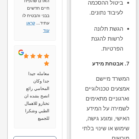
האדם שהפיח
ביטול ההסכמה
חיים חדשים
לעיבוד נתונים.
בבני והבטיח לו
עתיד
...
קראו
הגשת תלונה
עוד
לרשות להגנת
הפרטיות.
7. אבטחת מידע
معامله جيدا
המשרד מיישם
جدا وكان
אמצעים טכנולוגיים
المحامي رائع
انصح بشده ان
וארגוניים מתאימים
تختارو للاهمال
לשמירה על המידע
الطبي وشكرا
האישי, ומונע גישה,
للجميع
שימוש או שינוי בלתי
מורשים.