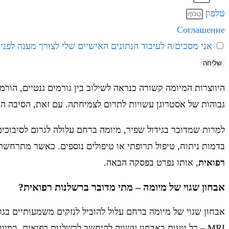
טלפון
Соглашение
אני מסכים/ה לעיבוד הנתונים האישיים שלי לצורך מענה לפניי
שליחה
היווצרות המיומה קשורה כנראה לשילוב בין גורמים גנטיים, הורמ
גבוהות של אסטרוגן עשויות לתרום לצמיחתה. עם זאת, הסיבה המד
למרות שמדובר בגידול שפיר, מיומה ברחם עלולה לגרום לסיבוכ
בדמות ניתוח, טיפול תרופתי או טיפולים נוספים. כאשר מתרחשת
רפואית
, אותו נפרט בפסקה הבאה.
אבחון שגוי של מיומה – מתי מדובר ברשלנות רפואית?
אבחון שגוי של מיומה ברחם עלול להוביל לנזקים משמעותיים בגו
MRI – כל טעות באבחון עשויה להיחשב לרשלנות רפואית, במיוחד כאשר הייתה אפשרות לזהות את הבעיה במועד ולמנוע סיבוכים.