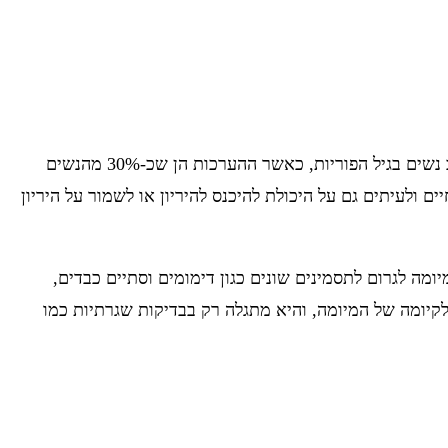
מיומה ברחם, הנקראת גם שרירן, היא גידול שפיר המתפתח ברקמת השריר של הרחם. מדובר בתופעה שכיחה יחסית, בעיקר בקרב נשים בגיל הפוריות, כאשר ההערכות הן שכ-30% מהנשים
 ולעיתים גם על היכולת להיכנס להיריון או לשמור על היריון
ומה לגרום לתסמינים שונים כגון דימומים וסתיים כבדים,
 לקיומה של המיומה, והיא מתגלה רק בבדיקות שגרתיות כמו