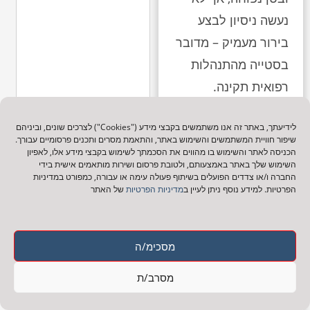
נעשה ניסיון לבצע
בירור מעמיק – מדובר
בסטייה מהתנהלות
רפואית תקינה.
במקרים אחרים,
לידיעתך, באתר זה אנו משתמשים בקבצי מידע ("Cookies") לצרכים שונים, וביניהם
שיפור חוויית המשתמשים והשימוש באתר, והתאמת מסרים ותכנים פרסומיים עבורך.
ניתוח שבוצע על ידי
הכניסה לאתר והשימוש בו מהווים את הסכמתך לשימוש בקבצי מידע אלו, לאפיון
השימוש שלך באתר באמצעותם, ולטובת פרסום ושירות מותאמים אישית בידי
צוות רפואי חסר ניסיון
החברה ו/או צדדים הפועלים בשיתוף פעולה עימה או עבורה, כמפורט במדיניות
או בתנאים לא
הפרטיות. למידע נוסף ניתן לעיין ב
מדיניות הפרטיות
של האתר
אופטימליים, עלול
לגרום לנזקים ארוכי
מסכימ/ה
טווח: דליפה מהחיבור
בין חלקי המעי, פגיעה
מסרב/ת
בעצבים, זיהומים