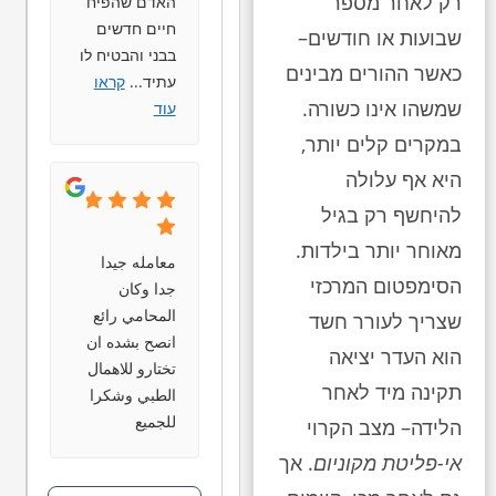
רק לאחר מספר
האדם שהפיח
חיים חדשים
שבועות או חודשים–
בבני והבטיח לו
כאשר ההורים מבינים
עתיד
...
קראו
שמשהו אינו כשורה.
עוד
במקרים קלים יותר,
היא אף עלולה
להיחשף רק בגיל
מאוחר יותר בילדות.
معامله جيدا
הסימפטום המרכזי
جدا وكان
المحامي رائع
שצריך לעורר חשד
انصح بشده ان
הוא העדר יציאה
تختارو للاهمال
תקינה מיד לאחר
الطبي وشكرا
للجميع
הלידה– מצב הקרוי
אי-פליטת מקוניום
. אך