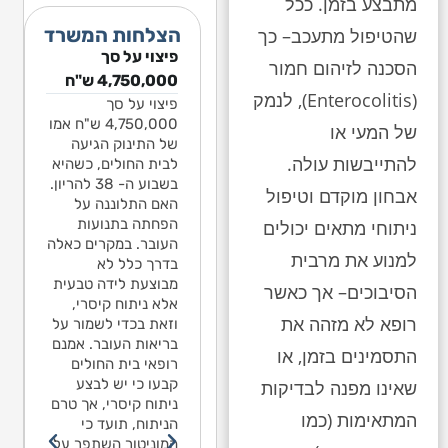
מתבצע בזמן. ככל
הצלחות המשרד
שהטיפול מתעכב– כך
פיצוי על סך
פיצוי על סך
פיצוי על סך
הסכנה לזיהום חמור
1,541,068 ש"ח
4,750,000 ש"ח
1,541,068 ש"ח
(Enterocolitis), לנמק
ילד בן שנה ותשעה
פיצוי על סך
בגין נפילה​
חודשים עלה על
4,750,000 ש"ח אמו
ילד בן שנה ותשעה
של המעי או
מגלשה חצויה בגן
של התינוק הגיעה
חודשים עלה על
להתייבשות עולה.
לאומי בירושלים. כל
לבית החולים, כשהיא
מגלשה חצויה בגן
החצי התחתון של
בשבוע ה- 38 להריון.
לאומי בירושלים. כ
אבחון מוקדם וטיפול
המגלשה היה חסר.
האם התלוננה על
החצי התחתון של
נפל מגובה 2 מטרים
הפחתה בתנועות
ניתוחי מתאים יכולים
המגלשה היה חסר.
ומיד סבל מפרכוס.
העובר. במקרים כאלה
נפל מגובה 2 מ
למנוע את מרבית
מאז יש לו אפילפסיה.
בדרך כלל לא
ומיד סבל מפרכוס.
מומחה התביעה טען
מבוצעת לידה טבעית
מאז יש לו אפילפסי
הסיבוכים– אך כאשר
כי האפילפסיה נגרמה
אלא ניתוח קיסרי,
מומחה התביעה טע
רופא לא מזהה את
כתוצאה מהנפילה,
וזאת בכדי לשמור על
כי האפילפסיה נגר
למרות שלא נגרם
בריאות העובר. אמנם
כתוצאה מהנפילה,
התסמינים בזמן, או
שבר או דימום מוחי.
רופאי בית החולים
למרות שלא נגרם
מספר מומחים
קבעו כי יש לבצע
שאינו מפנה לבדיקות
שבר או דימום מוחי
לנוירולוגיה מסרו
ניתוח קיסרי, אך טרם
מספר מומחים
המתאימות (כמו
בהתייעצות פנימית כי
הניתוח, תועד כי
לנוירולוגיה מסרו
לדעתם אין קשר בין
המוניטור השתפר על