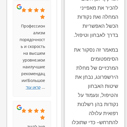
להכיר את מאפייני
המחלה ואת נקודות
הכשל האפשריות
Профессион
ализм
בדרך לאבחון וטיפול.
порядочност
ь и скорость
במאמר זה נסקור את
на высшем
הסימפטומים
уровне,мои
наилучшие
המרכזיים של מחלת
рекомендац
הירשפרונג, נבחן את
ии!Большое
שיטות האבחון
...
קראו עוד
והטיפול, ונעמוד על
נקודות בהן רשלנות
רפואית עלולה
להתרחש– כדי שתוכלו
חייב להגיד