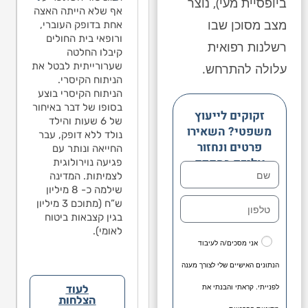
בהתייעצות פנימית 
ביופסיית מעי), נוצר
הנפילה לבין
אף שלא הייתה האצה
לדעתם אין קשר בי
מצב מסוכן שבו
האפילפסיה בגלל
אחת בדופק העוברי,
הנפילה לבין
שלא היה שבר/דימום
ורופאי בית החולים
האפילפסיה בגלל
רשלנות רפואית
מוחי. בישיבת הגישור
קיבלו החלטה
שלא היה שבר/דימ
שהתקיימה בתיק
שערורייתית לבטל את
עלולה להתרחש.
מוחי. בישיבת הגיש
עמדתי על משפט
הניתוח הקיסרי.
שהתקיימה בתיק
אחד בחוות הדעת
הניתוח הקיסרי בוצע
עמדתי על משפט
מטעם הנתבעים,
בסופו של דבר באיחור
אחד בחוות הדעת
זקוקים לייעוץ
לפניו אינו יכול לקבוע
של 6 שעות והילד
מטעם הנתבעים,
משפטי? השאירו
את אחוזי הנכות
נולד ללא דופק, עבר
לפניו אינו יכול לק
פרטים ונחזור
שנגרמו כתוצאה
החייאה ונותר עם
את אחוזי הנכות
אליכם בהקדם
מהנפילה. הנתבעים
פגיעה נוירולוגית
שנגרמו כתוצאה
גם הגישו הודעת צד
לצמיתות. המדינה
מהנפילה. הנתבעי
ג’ נגד ההורים
שילמה כ- 8 מיליון
גם הגישו הודעת צ
והאשימו אותם
ש”ח (מתוכם 3 מיליון
ג’ נגד ההורים
בנפילה. במסגרת
בגין קצבאות ביטוח
והאשימו אותם
הפשרה טענות אלה
לאומי).
בנפילה. במסגרת
אני מסכים/ה לעיבוד
לא התקבלו.
הפשרה טענות אל
לא התקבלו.
הנתונים האישיים שלי לצורך מענה
לפנייתי. קראתי והבנתי את
לעוד
הצלחות