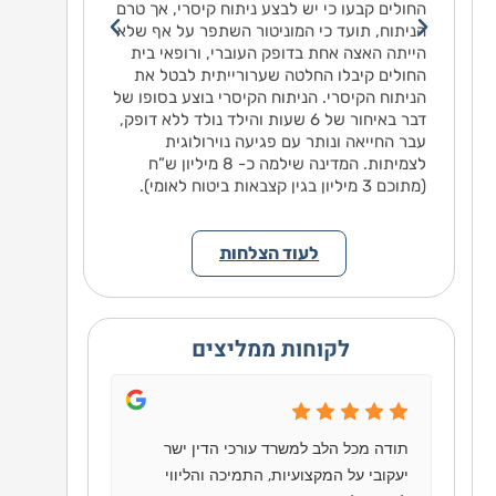
מסרו
החולים קבעו כי יש לבצע ניתוח קיסרי, אך טרם
ין
הניתוח, תועד כי המוניטור השתפר על אף שלא
ה
הייתה האצה אחת בדופק העוברי, ורופאי בית
קיימה
החולים קיבלו החלטה שערורייתית לבטל את
עת
הניתוח הקיסרי. הניתוח הקיסרי בוצע בסופו של
 את
דבר באיחור של 6 שעות והילד נולד ללא דופק,
עבר החייאה ונותר עם פגיעה נוירולוגית
ורים
לצמיתות. המדינה שילמה כ- 8 מיליון ש”ח
ה
(מתוכם 3 מיליון בגין קצבאות ביטוח לאומי).
לעוד הצלחות
לקוחות ממליצים
תודה מכל הלב למשרד עורכי הדין ישר
יעקובי על המקצועיות, התמיכה והליווי