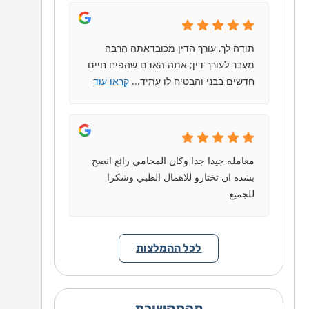
תודה לך, עורך הדין מכובדאתה הרבה
מעבר לעורך דין; אתה האדם שהפיח חיים
חדשים בבני והבטיח לו עתיד
...
קראו עוד
معامله جيدا جدا وكان المحامي رائع انصح
بشده ان تختارو للاهمال الطبي وشكرا
للجميع
לכל ההמלצות
מהתקשורת