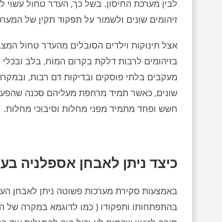
לבין מערכת החיסון. בשל כך, העדר טחול עשוי 
זיהומים שונים ולשמור על תפקוד תקין של המערכ
אצל תינוקות וילדים הסובלים מהעדר טחול המצב
בזיהומים לרבות דלקת בקרום המוח, בלב ובכלי
מעקבים בלתי פוסקים ובדיקות דם רבות, ובמקר
שונים, כאשר תמיד מרחפת מעליהם סכנה שהפעם 
חשש ופחד מתמיד מפני מחלות וסיבוכי מחלות.
פיצוי על סך 4,750,000 ש"ח
פיצוי על סך 1,541,068 ש"ח בגין נפילה
כיצד ניתן לאבחן אספלניה בעו
 מגלשה
פיצוי על סך 4,750,000 ש"ח אמו של התינוק
ילד בן שנה 
 התחתון
הגיעה לבית החולים, כשהיא בשבוע ה- 38
חצויה בגן לא
של המגלשה היה חסר. נפל מגובה 2 מטרים
להריון. האם התלוננה על הפחתה בתנועות
באמצעות סקירת מערכות פשוטה ניתן לאבחן העד
סיה.
העובר. במקרים כאלה בדרך כלל לא מבוצעת
ומיד סבל מפר
בהתפתחותו ותפקודו ( כמו לדוגמא במקרה של היפו
נגרמה
לידה טבעית אלא ניתוח קיסרי, וזאת בכדי
מומחה התביע
שבר או
לשמור על בריאות העובר. אמנם רופאי בית
כתוצאה מהנפ