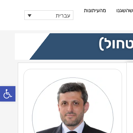
 שהשגנו
מהעיתונות
עברית
חול)
פתח