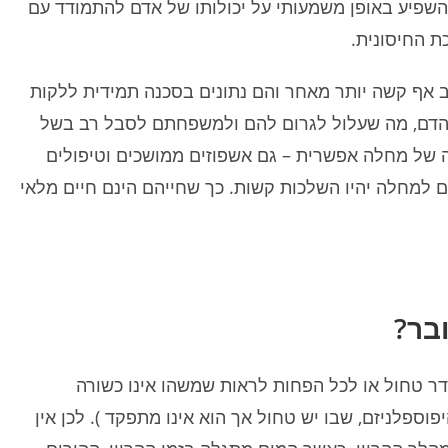
להשפיע באופן משמעותי על יכולותו של אדם להתמודד עם
ת החיסונית.
 אף קשה יותר מאחר והם נתונים בסכנה תמידית ללקות
 הדם, מה שעלול לגרום להם ולמשפחתם לסבל רב בשל
ה של מחלה אפשרית – גם אשפוזים ממושכים וטיפולים
למחלה יהיו השלכות קשות. כך שחייהם הינם חיים מלאי
​
פיצוי על סך 1,541,068 ש"ח
בר?
ותשעה חודשים עלה על מגלשה
ילד בן שנה ותשעה חודשים עלה על מ
ומי בירושלים. כל החצי התחתון
חצויה בגן לאומי בירושלים. כל החצי הת
של המגלשה היה חסר. נפל מגובה 2 מטרים
של המגלשה ה
ר טחול או לכל הפחות לראות שמשהו אינו כשורה
כוס. מאז יש לו אפילפסיה.
ומיד סבל מפרכוס. מאז יש לו אפילפסיה
ספלניזם, שבו יש טחול אך הוא אינו מתפקד ). לכן אין
ה טען כי האפילפסיה נגרמה
מומחה התביעה טען כי האפילפסיה נג
ילה, למרות שלא נגרם שבר או
כתוצאה מהנפילה, למרות שלא נגרם ש