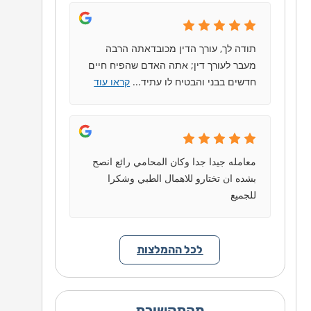
תודה לך, עורך הדין מכובדאתה הרבה
מעבר לעורך דין; אתה האדם שהפיח חיים
חדשים בבני והבטיח לו עתיד
...
קראו עוד
معامله جيدا جدا وكان المحامي رائع انصح
بشده ان تختارو للاهمال الطبي وشكرا
للجميع
לכל ההמלצות
מהתקשורת