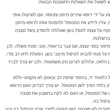
 יש לשאול את השאלות החשובות הבאות:
 על ידי רופא שיניים מיומן ומנוסה. אם לשיקולו אופי
, עליו ליידע את המטופל ולהפנות אותו לרופא מיומן
 לוקח על עצמו לטפל בשן שעלולה להסדק בשל מצבה
ברשלנות.
 סיפור בפני עצמו, עם עבר בריאותי, עובי ומנח משלה. לכן
על מנת להביא לטיפול מיטבי בשן. הפעלת לחץ רב מדי,
 הלאה, עלולים לגרום נזק משמעותי, ולכן יש צורך לברר
​
פיצוי על סך 1,541,068 ש"ח
כלאחר יד, בחוסר שימת לב ובאופן לא מקצועי וללא
ותשעה חודשים עלה על מגלשה
ילד בן שנה ותשעה חודשים עלה על מ
זק בלתי הפיך לשן המטופל. יש צורך לבדוק האם הרופא
ומי בירושלים. כל החצי התחתון
חצויה בגן לאומי בירושלים. כל החצי הת
של המגלשה היה חסר. נפל מגובה 2 מטרים
של המגלשה ה
ו של המטופל, או האם לא לקח בחשבון את מצבה
כוס. מאז יש לו אפילפסיה.
ומיד סבל מפרכוס. מאז יש לו אפילפסיה
יפול בה.
ה טען כי האפילפסיה נגרמה
מומחה התביעה טען כי האפילפסיה נג
ילה, למרות שלא נגרם שבר או
כתוצאה מהנפילה, למרות שלא נגרם ש
קרים לא מעטים, השן מגיעה למצב שבה הטיפול בה הינו