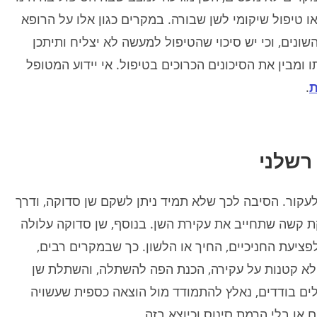
מספר מומחים לנוירולוגיה מסרו
דימום מוחי. מספר מומחים לנוירולוגיה 
או טיפול שיקומי לשן שבורה. במקרים כגון אלו על הרופא
ימית כי לדעתם אין קשר בין
בהתייעצות פנימית כי לדעתם אין קשר ב
 האפילפסיה בגלל שלא היה
הנפילה לבין האפילפסיה בגלל שלא הי
ונים, וכי יש סיכוי שהטיפול למעשה לא יצליח ותיתכן
וחי. בישיבת הגישור שהתקיימה
שבר/דימום מוחי. בישיבת הגישור שהת
על משפט אחד בחוות הדעת
בתיק עמדתי על משפט אחד בחוות הד
ומבין את הסיכונים הכרוכים בטיפול. אי יידוע המטופל
, לפניו אינו יכול לקבוע את
מטעם הנתבעים, לפניו אינו יכול לקבוע
ת
.
שנגרמו כתוצאה מהנפילה.
אחוזי הנכות שנגרמו כתוצאה מהנפילה.
גישו הודעת צד ג’ נגד ההורים
הנתבעים גם הגישו הודעת צד ג’ נגד הה
ם בנפילה. במסגרת הפשרה
והאשימו אותם בנפילה. במסגרת הפשר
א התקבלו.
טענות אלה לא התקבלו.
רשלני
עקור. הסיבה לכך שלא תמיד ניתן לשקם שן סדוקה, ודרך
 קשה שתחייב את עקירת השן. בנוסף, שן סדוקה עלולה
פציעת החניכיים, החיך או הלשון. כך שבמקרים רבים,
לא קטנות על עקירה, הכנת הפה להשתלה, והשתלת שן
ם בודדים, נאלץ להתמודד מול הוצאה כספית שעשויה
ו בלי הרמת סינוס וכיוצא בזה.