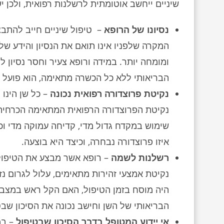
שיניים ייחשב אוטומתית לרשלנות רפואית, ולכן
נסיונו של הרופא
– טיפול שיניים חייב להתבצע
המקרה שלפניו אינו תואם את הנסיון והידע שלו
ומומחה יותר. במידה ורופא צעיר וחסר נסיון
הבריאותי ללא כל הכשרה מתאימה, הוא פועל 
נקיטת פרוצדורה רפואית נכונה
– כל שן הינו
נקיטת הפרוצדורה הרפואית המתאימה הכרחית 
שימוש במקדח גדול מדי, קדיחה עמוקה מדי וכן
איזו פרוצדורה נבחרה, וכיצד היא בוצעה.
פיצוי על סך 4,750,000 ש"ח
פיצוי על סך 1,541,068 ש"ח בגין נפילה
רשלנות לשמה
– רופא אשר מבצע את הטיפול 
 מגלשה
פיצוי על סך 4,750,000 ש"ח אמו של התינוק
ילד בן שנה 
נקיטת אמצעי זהירות מתאימים, עלול לגרום נ
 התחתון
הגיעה לבית החולים, כשהיא בשבוע ה- 38
חצויה בגן לא
של המגלשה היה חסר. נפל מגובה 2 מטרים
להריון. האם התלוננה על הפחתה בתנועות
היה מוסח בזמן הטיפול, האם הקל ראש במצב
סיה.
העובר. במקרים כאלה בדרך כלל לא מבוצעת
ומיד סבל מפר
הבריאותי של השן וחישב נכונה את הסיכון שבט
נגרמה
לידה טבעית אלא ניתוח קיסרי, וזאת בכדי
מומחה התביע
שבר או
לשמור על בריאות העובר. אמנם רופאי בית
כתוצאה מהנפ
אי יידוע המטופל בדבר הסיכון שבטיפול
– במ