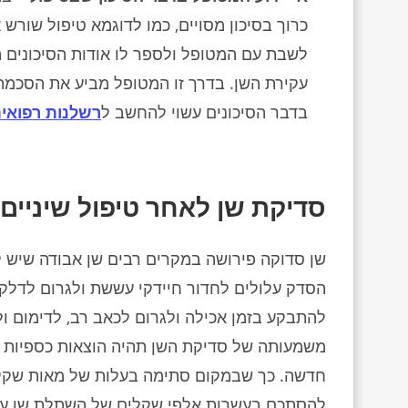
ה מסרו
החולים קבעו כי יש לבצע ניתוח קיסרי, אך טרם
דימום מוחי. 
כרוך בסיכון מסויים, כמו לדוגמא טיפול שורש 
 בין
הניתוח, תועד כי המוניטור השתפר על אף שלא
בהתייעצות פנ
היה
הייתה האצה אחת בדופק העוברי, ורופאי בית
הנפילה לבין
לשבת עם המטופל ולספר לו אודות הסיכונים הש
התקיימה
החולים קיבלו החלטה שערורייתית לבטל את
שבר/דימום מ
הדעת
הניתוח הקיסרי. הניתוח הקיסרי בוצע בסופו של
בתיק עמדתי 
עקירת השן. בדרך זו המטופל מביע את הסכמתו 
וע את
דבר באיחור של 6 שעות והילד נולד ללא דופק,
מטעם הנתבעים
בדבר הסיכונים עשוי להחשב ל
רשלנות רפואי
ה.
עבר החייאה ונותר עם פגיעה נוירולוגית
אחוזי הנכות 
ההורים
לצמיתות. המדינה שילמה כ- 8 מיליון ש”ח
הנתבעים גם ה
שרה
(מתוכם 3 מיליון בגין קצבאות ביטוח לאומי).
והאשימו אות
טענות אלה ל
סדיקת שן לאחר טיפול שיניים 
שן סדוקה פירושה במקרים רבים שן אבודה שיש ל
הסדק עלולים לחדור חיידקי עששת ולגרום לדלקת
להתבקע בזמן אכילה ולגרום לכאב רב, לדימום ול
משמעותה של סדיקת השן תהיה הוצאות כספיות 
חדשה. כך שבמקום סתימה בעלות של מאות שקלי
להסתכם בעשרות אלפי שקלים של השתלת שן עם א