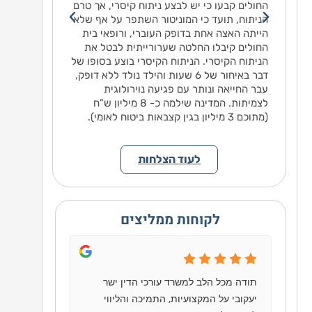
מסרו
החולים קבעו כי יש לבצע ניתוח קיסרי, אך טרם
ין
הניתוח, תועד כי המוניטור השתפר על אף שלא
ה
הייתה האצה אחת בדופק העוברי, ורופאי בית
קיימה
החולים קיבלו החלטה שערורייתית לבטל את
עת
הניתוח הקיסרי. הניתוח הקיסרי בוצע בסופו של
 את
דבר באיחור של 6 שעות והילד נולד ללא דופק,
עבר החייאה ונותר עם פגיעה נוירולוגית
ורים
לצמיתות. המדינה שילמה כ- 8 מיליון ש”ח
ה
(מתוכם 3 מיליון בגין קצבאות ביטוח לאומי).
לעוד הצלחות
לקוחות ממליצים
תודה מכל הלב למשרד עורכי הדין ישר
יעקובי על המקצועיות, התמיכה והליווי