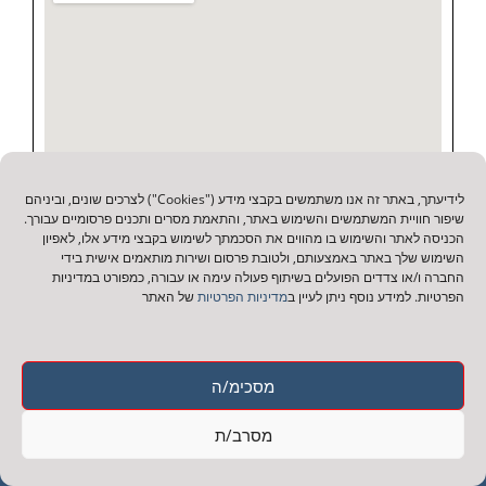
לידיעתך, באתר זה אנו משתמשים בקבצי מידע ("Cookies") לצרכים שונים, וביניהם
שיפור חוויית המשתמשים והשימוש באתר, והתאמת מסרים ותכנים פרסומיים עבורך.
הכניסה לאתר והשימוש בו מהווים את הסכמתך לשימוש בקבצי מידע אלו, לאפיון
השימוש שלך באתר באמצעותם, ולטובת פרסום ושירות מותאמים אישית בידי
החברה ו/או צדדים הפועלים בשיתוף פעולה עימה או עבורה, כמפורט במדיניות
הפרטיות. למידע נוסף ניתן לעיין ב
מדיניות הפרטיות
של האתר
מסכימ/ה
עמודי האתר
מסרב/ת
עמוד הבית