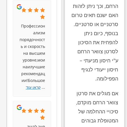
הרחם, וכך ניתן לזהות
האם ישנם תאים טרום
סרטניים או סרטניים.
Профессион
בנוסף, כיום ניתן
ализм
порядочност
להפחית את הסיכון
ь и скорость
לסרטן צוואר הרחם
на высшем
ע"י חיסון מניעתי –
уровне,мои
наилучшие
חיסון ייעודי לנגיף
рекомендац
הפפילומה.
ии!Большое
...
קראו עוד
אם מגלים את סרטן
צוואר הרחם מוקדם,
סיכויי ההחלמה של
המטופלת גבוהים
חייב להגיד