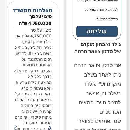
הנתונים האישיים שלי לצורך מענה
הצלחות המשרד
לפנייתי. קראתי והבנתי את
צוי על סך
פיצוי על סך
פיצוי על סך
פיצוי 
מדיניות הפרטיות
1,541, ש"ח
4,750,000 ש"ח
1,541,068 ש"ח
541,068
שליחה
ד בן שנה ותשעה
פיצוי על סך
בגין נפילה​
ילד בן
דשים עלה על
4,750,000 ש"ח אמו
חודשי
ילד בן שנה ותשעה
לשה חצויה בגן
של התינוק הגיעה
מגלשה 
חודשים עלה על
גילוי ואבחון מוקדם
מי בירושלים. כל
לבית החולים, כשהיא
לאומי 
מגלשה חצויה בגן
של סרטן צוואר הרחם
צי התחתון של
בשבוע ה- 38 להריון.
החצי 
לאומי בירושלים. כל
גלשה היה חסר.
האם התלוננה על
המגלש
החצי התחתון של
את סרטן צוואר הרחם
נפל מגובה 2 מטרים
הפחתה בתנועות
המגלשה היה חסר.
יד סבל מפרכוס.
העובר. במקרים כאלה
ומיד ס
נפל מגובה 2 מטרים
ניתן לאתר בשלב
 יש לו אפילפסיה.
בדרך כלל לא
מאז יש
ומיד סבל מפרכוס.
מחה התביעה טען
מבוצעת לידה טבעית
מומחה
מוקדם וע"י גילויו
מאז יש לו אפילפסיה.
 האפילפסיה נגרמה
אלא ניתוח קיסרי,
כי הא
מומחה התביעה טען
בשלב זה, אפשר
וצאה מהנפילה,
וזאת בכדי לשמור על
כתוצא
כי האפילפסיה נגרמה
רות שלא נגרם
בריאות העובר. אמנם
למרות
כתוצאה מהנפילה,
להציל חיים. התאים
 או דימום מוחי.
רופאי בית החולים
שבר או
למרות שלא נגרם
הסרטניים
פר מומחים
קבעו כי יש לבצע
מספר 
שבר או דימום מוחי.
ירולוגיה מסרו
ניתוח קיסרי, אך טרם
לנוירו
מספר מומחים
שמתפתחים בצוואר
ייעצות פנימית כי
הניתוח, תועד כי
בהתייע
לנוירולוגיה מסרו
תם אין קשר בין
המוניטור השתפר על
לדעתם 