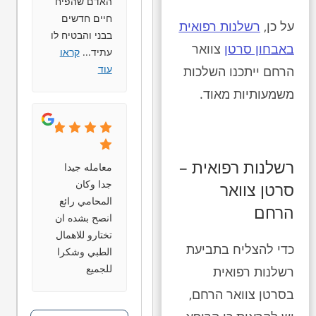
האדם שהפיח
חיים חדשים
על כן,
רשלנות רפואית
בבני והבטיח לו
באבחון סרטן
צוואר
עתיד
...
קראו
עוד
הרחם ייתכנו השלכות
משמעותיות מאוד.
רשלנות רפואית –
معامله جيدا
جدا وكان
סרטן צוואר
المحامي رائع
הרחם
انصح بشده ان
تختارو للاهمال
כדי להצליח בתביעת
الطبي وشكرا
للجميع
רשלנות רפואית
בסרטן צוואר הרחם,