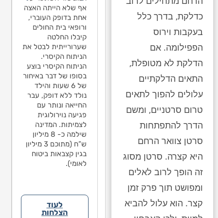
הרחם מתחילים לרוב
בהתייעצות פנימית כי
ילה לבין
אף שלא הייתה האצה
הנפילה
לדעתם אין קשר בין
כדלקת, בדרך כלל
פילפסיה בגלל
אחת בדופק העוברי,
האפיל
הנפילה לבין
א היה שבר/דימום
ורופאי בית החולים
שלא ה
האפילפסיה בגלל
בעקבות וירוס
י. בישיבת הגישור
קיבלו החלטה
מוחי. 
שלא היה שבר/דימום
הפפילומה. אם
תקיימה בתיק
שערורייתית לבטל את
שהתקי
מוחי. בישיבת הגישור
דתי על משפט
הניתוח הקיסרי.
עמדתי
שהתקיימה בתיק
הדלקת לא מטופלת,
ד בחוות הדעת
הניתוח הקיסרי בוצע
אחד ב
עמדתי על משפט
עם הנתבעים,
בסופו של דבר באיחור
מטעם 
התאים הדלקתיים
אחד בחוות הדעת
יו אינו יכול לקבוע
של 6 שעות והילד
לפניו 
מטעם הנתבעים,
עלולים להפוך לתאים
אחוזי הנכות
נולד ללא דופק, עבר
את אחו
לפניו אינו יכול לקבוע
גרמו כתוצאה
החייאה ונותר עם
שנגרמ
את אחוזי הנכות
טרום סרטניים, ומשם
נפילה. הנתבעים
פגיעה נוירולוגית
מהנפי
שנגרמו כתוצאה
הדרך להתפתחות
 הגישו הודעת צד
לצמיתות. המדינה
גם הגי
מהנפילה. הנתבעים
נגד ההורים
שילמה כ- 8 מיליון
ג’ נגד
גם הגישו הודעת צד
סרטן צוואר הרחם
אשימו אותם
ש”ח (מתוכם 3 מיליון
והאשימ
ג’ נגד ההורים
פילה. במסגרת
בגין קצבאות ביטוח
בנפיל
היא קצרה. סרטן מסוג
והאשימו אותם
שרה טענות אלה
לאומי).
הפשרה
בנפילה. במסגרת
זה הופך לרוב לאלים
 התקבלו.
לא הת
הפשרה טענות אלה
לא התקבלו.
ומפושט תוך פרק זמן
קצר. הוא עלול להביא
לעוד
הצלחות