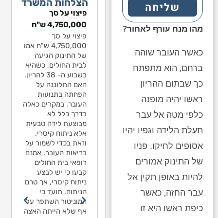
הצלחות המשרד
שליחה
פיצוי על סך
פיצוי על סך
פיצוי על סך
פ
1,541,068 ש"ח
4,750,000 ש"ח
1,541,068 ש"ח
8
מהו מנח עורף לאחור?
ילד בן שנה ותשעה
פיצוי על סך
בגין נפילה​
י
חודשים עלה על
4,750,000 ש"ח אמו
ח
ילד בן שנה ותשעה
כאשר העובר שוהה
מגלשה חצויה בגן
של התינוק הגיעה
מ
חודשים עלה על
לאומי בירושלים. כל
לבית החולים, כשהיא
ל
ברחם, הוא מתפתח
מגלשה חצויה בגן
החצי התחתון של
בשבוע ה- 38 להריון.
ה
לאומי בירושלים. כל
כך שבתום ההריון
המגלשה היה חסר.
האם התלוננה על
ה
החצי התחתון של
נפל מגובה 2 מטרים
הפחתה בתנועות
המגלשה היה חסר.
ראשו יהיה מופנה
ומיד סבל מפרכוס.
העובר. במקרים כאלה
ו
נפל מגובה 2 מטרים
כלפי מטה אל עבר
מאז יש לו אפילפסיה.
בדרך כלל לא
מ
ומיד סבל מפרכוס.
מומחה התביעה טען
מבוצעת לידה טבעית
מ
מאז יש לו אפילפסיה.
תעלת הלידה וגפיו יהיו
כי האפילפסיה נגרמה
אלא ניתוח קיסרי,
כ
מומחה התביעה טען
כתוצאה מהנפילה,
וזאת בכדי לשמור על
כ
אסופים לחיקו. פניו
כי האפילפסיה נגרמה
למרות שלא נגרם
בריאות העובר. אמנם
ל
כתוצאה מהנפילה,
של התינוק אמורים
שבר או דימום מוחי.
רופאי בית החולים
ש
למרות שלא נגרם
מספר מומחים
קבעו כי יש לבצע
מ
שבר או דימום מוחי.
להיות באופן תקין אל
לנוירולוגיה מסרו
ניתוח קיסרי, אך טרם
ל
מספר מומחים
עבר החזה, כאשר
בהתייעצות פנימית כי
הניתוח, תועד כי
ב
לנוירולוגיה מסרו
לדעתם אין קשר בין
המוניטור השתפר על
ל
בהתייעצות פנימית כי
כיפת ראשו היא זו
הנפילה לבין
אף שלא הייתה האצה
ה
לדעתם אין קשר בין