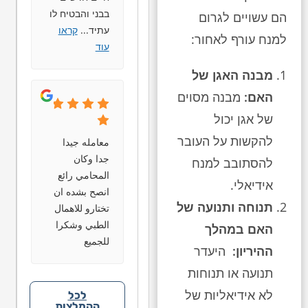
בבני והבטיח לו
הם עשויים לגרום
עתיד
...
קראו
למנח עורף לאחור:
עוד
מבנה האגן של
האם:
מבנה מסוים
של אגן יכול
להקשות על העובר
معامله جيدا
جدا وكان
להסתובב למנח
المحامي رائع
אידיאלי.
انصح بشده ان
תנוחה ותנועה של
تختارو للاهمال
الطبي وشكرا
האם במהלך
للجميع
ההיריון:
היעדר
תנועה או תנוחות
לא אידיאליות של
לכל
ההמלצות