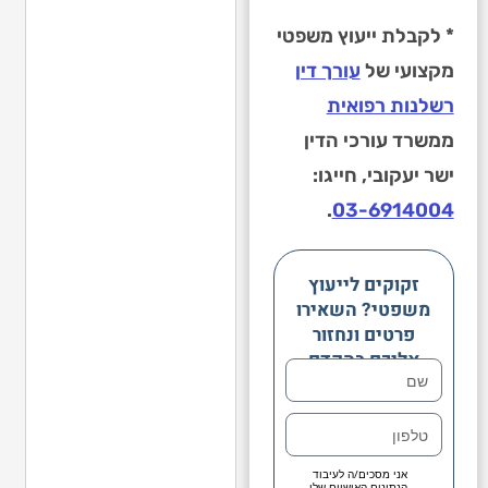
* לקבלת ייעוץ משפטי
מקצועי של
עורך דין
רשלנות רפואית
ממשרד עורכי הדין
ישר יעקובי, חייגו:
.
03-6914004
זקוקים לייעוץ
משפטי? השאירו
פרטים ונחזור
אליכם בהקדם
אני מסכים/ה לעיבוד
הנתונים האישיים שלי