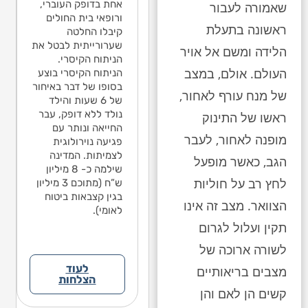
האפילפסיה בגלל
אחת בדופק העוברי,
ה
שאמורה לעבור
הנפילה לבין
שלא היה שבר/דימום
ורופאי בית החולים
ש
האפילפסיה בגלל
ראשונה בתעלת
מוחי. בישיבת הגישור
קיבלו החלטה
מ
שלא היה שבר/דימום
שהתקיימה בתיק
שערורייתית לבטל את
ש
מוחי. בישיבת הגישור
הלידה ומשם אל אויר
עמדתי על משפט
הניתוח הקיסרי.
ע
שהתקיימה בתיק
העולם. אולם, במצב
אחד בחוות הדעת
הניתוח הקיסרי בוצע
א
עמדתי על משפט
מטעם הנתבעים,
בסופו של דבר באיחור
מ
אחד בחוות הדעת
של מנח עורף לאחור,
לפניו אינו יכול לקבוע
של 6 שעות והילד
ל
מטעם הנתבעים,
את אחוזי הנכות
נולד ללא דופק, עבר
א
ראשו של התינוק
לפניו אינו יכול לקבוע
שנגרמו כתוצאה
החייאה ונותר עם
ש
את אחוזי הנכות
מופנה לאחור, לעבר
מהנפילה. הנתבעים
פגיעה נוירולוגית
מ
שנגרמו כתוצאה
גם הגישו הודעת צד
לצמיתות. המדינה
ג
מהנפילה. הנתבעים
הגב, כאשר מופעל
ג’ נגד ההורים
שילמה כ- 8 מיליון
ג
גם הגישו הודעת צד
לחץ רב על חוליות
והאשימו אותם
ש”ח (מתוכם 3 מיליון
ו
ג’ נגד ההורים
בנפילה. במסגרת
בגין קצבאות ביטוח
ב
והאשימו אותם
הצוואר. מצב זה אינו
הפשרה טענות אלה
לאומי).
ה
בנפילה. במסגרת
לא התקבלו.
ל
תקין ועלול לגרום
הפשרה טענות אלה
לא התקבלו.
לשורה ארוכה של
לעוד
מצבים בריאותיים
הצלחות
קשים הן לאם והן