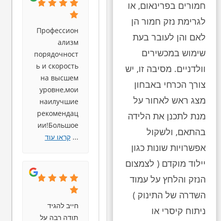
חמורים בפרינאום, או
לגרימת נזק חמור הן
Профессион
לאם והן לעובר בעת
ализм
שימוש במכשירים
порядочност
ь и скорость
וולדניים. מסיבה זו, יש
на высшем
צורך הכרחי באבחון
уровне,мои
מצג ראש לאחור על
наилучшие
рекомендац
מנת לתכנן את הלידה
ии!Большое
בהתאם, ולשקול
...
קראו עוד
אפשרויות שונות כגון
יילוד מוקדם ( לצמצום
הנזק והלחץ על עמוד
השדרה של התינוק )
חייב להגיד
ניתוח קיסרי או
תודה רבה על