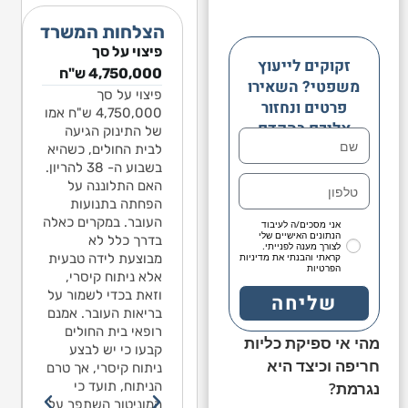
הצלחות המשרד
וי על סך
פיצוי על סך
פיצוי על סך
זקוקים לייעוץ
1,541,068 ש"ח
1,541,068 ש"ח
4,750,000 ש"ח
משפטי? השאירו
ן נפילה​
ילד בן שנה ותשעה
פיצוי על סך
פרטים ונחזור
חודשים עלה על
4,750,000 ש"ח אמו
 בן שנה ותשעה
אליכם בהקדם
מגלשה חצויה בגן
של התינוק הגיעה
דשים עלה על
לאומי בירושלים. כל
לבית החולים, כשהיא
שה חצויה בגן
החצי התחתון של
בשבוע ה- 38 להריון.
מי בירושלים. כל
המגלשה היה חסר.
האם התלוננה על
צי התחתון של
נפל מגובה 2 מטרים
הפחתה בתנועות
גלשה היה חסר.
ומיד סבל מפרכוס.
העובר. במקרים כאלה
נפל מגובה 2 מטרים
אני מסכים/ה לעיבוד
הנתונים האישיים שלי
מאז יש לו אפילפסיה.
בדרך כלל לא
ד סבל מפרכוס.
לצורך מענה לפנייתי.
מומחה התביעה טען
מבוצעת לידה טבעית
קראתי והבנתי את מדיניות
 יש לו אפילפסיה.
הפרטיות
כי האפילפסיה נגרמה
אלא ניתוח קיסרי,
מחה התביעה טען
כתוצאה מהנפילה,
וזאת בכדי לשמור על
שליחה
 האפילפסיה נגרמה
למרות שלא נגרם
בריאות העובר. אמנם
וצאה מהנפילה,
שבר או דימום מוחי.
רופאי בית החולים
רות שלא נגרם
מהי אי ספיקת כליות
מספר מומחים
קבעו כי יש לבצע
 או דימום מוחי.
חריפה וכיצד היא
לנוירולוגיה מסרו
ניתוח קיסרי, אך טרם
פר מומחים
בהתייעצות פנימית כי
הניתוח, תועד כי
נגרמת?
ירולוגיה מסרו
לדעתם אין קשר בין
המוניטור השתפר על