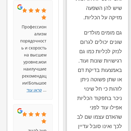
שיש להן השפעה
מזיקה על הכליות.
Профессион
גם מומים מולדים
ализм
порядочност
שונים יכולים לגרום
ь и скорость
לנזק לכליות כמו גם
на высшем
רגישויות שונות ועוד.
уровне,мои
наилучшие
באמצעות בדיקת דם
рекомендац
או שתן פשוטה ניתן
ии!Большое
לזהות כי חל שינוי
...
קראו עוד
ניכר בתפקוד הכליות
אפילו עוד לפני
שהאדם עצמו שם לב
לכך ואינו סובל עדיין
חייב להגיד