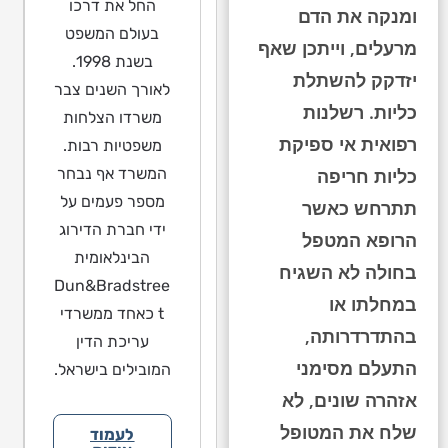
החל את דרכו
ומנקה את הדם
בעולם המשפט
מרעלים, וייתכן שאף
בשנת 1998.
יזדקק להשתלת
לאורך השנים צבר
כליות. רשלנות
משרדו הצלחות
רפואית אי ספיקת
משפטיות רבות.
המשרד אף נבחר
כליות חריפה
מספר פעמים על
תתרחש כאשר
ידי חברת הדירוג
הרופא המטפל
הבינלאומית
בחולה לא השגיח
Dun&Bradstree
במחלתו או
t כאחד ממשרדי
בהתדרדרותה,
עריכת הדין
התעלם מסימני
המובילים בישראל.
אזהרה שונים, לא
שלח את המטופל
לעמוד