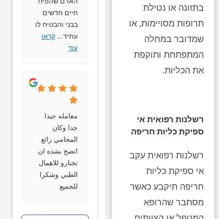
האדם שהפיח
בתזונה או נטילת
חיים חדשים
תרופות מסויימות, או
בבני והבטיח לו
עתיד
...
קראו
שמדובר במחלה
עוד
המתפתחת ותוקפת
את הכליות.
معامله جيدا
רשלנות רפואית אי
جدا وكان
ספיקת כליות חריפה
المحامي رائع
انصح بشده ان
רשלנות רפואית עקב
تختارو للاهمال
אי ספיקת כליות
الطبي وشكرا
חריפה תיקבע כאשר
للجميع
מסתבר שהרופא
המטפל או הצוותים