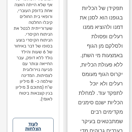
ייעצות פנימית כי
הנפילה לבין
אף שלא הייתה האצה
תם אין קשר בין
תפקידן של הכליות
האפילפסיה בגלל
אחת בדופק העוברי,
ילה לבין
שלא היה שבר/דימום
ורופאי בית החולים
בגופנו הוא לסנן את
פילפסיה בגלל
מוחי. בישיבת הגישור
קיבלו החלטה
א היה שבר/דימום
דמנו ולהוציא ממנו
שהתקיימה בתיק
שערורייתית לבטל את
י. בישיבת הגישור
עמדתי על משפט
הניתוח הקיסרי.
תקיימה בתיק
רעלים ופסולת
אחד בחוות הדעת
הניתוח הקיסרי בוצע
דתי על משפט
ולסלקם מן הגוף
מטעם הנתבעים,
בסופו של דבר באיחור
ד בחוות הדעת
לפניו אינו יכול לקבוע
של 6 שעות והילד
עם הנתבעים,
באמצעות מי השתן.
את אחוזי הנכות
נולד ללא דופק, עבר
יו אינו יכול לקבוע
שנגרמו כתוצאה
החייאה ונותר עם
ללא פעולת הכליות,
אחוזי הנכות
מהנפילה. הנתבעים
פגיעה נוירולוגית
גרמו כתוצאה
יקרוס הגוף מעומס
גם הגישו הודעת צד
לצמיתות. המדינה
נפילה. הנתבעים
ג’ נגד ההורים
שילמה כ- 8 מיליון
הגישו הודעת צד
רעלים ולא יוכל
והאשימו אותם
ש”ח (מתוכם 3 מיליון
נגד ההורים
לתפקד עוד. למחלת
בנפילה. במסגרת
בגין קצבאות ביטוח
אשימו אותם
הפשרה טענות אלה
לאומי).
פילה. במסגרת
הכליות ישנם סימנים
לא התקבלו.
שרה טענות אלה
מקדימים רבים
 התקבלו.
שמתבטאים בעיקר
לעוד
הצלחות
בערכים גבוהים מדי