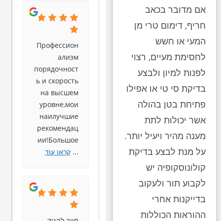
אם מדובר בכאב
חריף, דימום טרי מן
המעי או חשש
Профессион
לחסימת מעיים, רצוי
ализм
порядочност
לפנות למיון ולבצע
ь и скорость
בדיקת סי טי או אפילו
на высшем
פתיחת בטן בהולה
уровне,мои
наилучшие
אשר יכולות לתת
рекомендац
מענה מהיר ויעיל יותר.
ии!Большое
על מנת לבצע בדיקת
...
קראו עוד
קולונוסקופיה יש
לקבוע תור ולעקוב
בדייקנות אחרי
ההוראות הכוללות
חייב להגיד