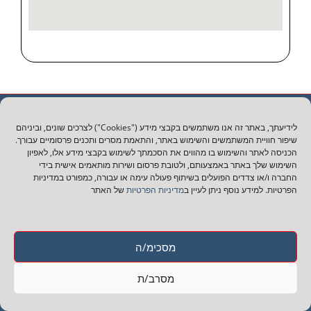
עמודי האתר
לידיעתך, באתר זה אנו משתמשים בקבצי מידע ("Cookies") לצרכים שונים, וביניהם
שיפור חוויית המשתמשים והשימוש באתר, והתאמת מסרים ותכנים פרסומיים עבורך.
עמוד הבית
הכניסה לאתר והשימוש בו מהווים את הסכמתך לשימוש בקבצי מידע אלו, לאפיון
השימוש שלך באתר באמצעותם, ולטובת פרסום ושירות מותאמים אישית בידי
אודות
החברה ו/או צדדים הפועלים בשיתוף פעולה עימה או עבורה, כמפורט במדיניות
הפרטיות. למידע נוסף ניתן לעיין ב
מדיניות הפרטיות
של האתר
הצלחות המשרד
יצירת קשר
מדיניות פרטיות
מסכימ/ה
אנחנו ברשתות החברתיות
מסרב/ת