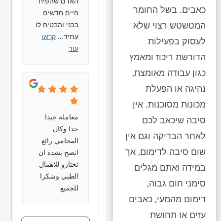
האדם שהפיח
כאבים. בשל החומר
חיים חדשים
המטשטש רצוי שלא
בבני והבטיח לו
עתיד
...
קראו
לעסוק בפעילות
עוד
הדורשת ריכוז ומאמץ
כגון עבודה מאומצת,
נהיגה או הפעלת
מכונות מסוכנות. אין
معامله جيدا
סיבה שיכאב לכם
جدا وكان
לאחר הבדיקה וגם אין
المحامي رائع
שום סיבה לדימום, אך
انصح بشده ان
تختارو للاهمال
במידה ואתם מגלים
الطبي وشكرا
סימני חום גבוה,
للجميع
דימום מהמעי, כאבים
עזים או תחושת