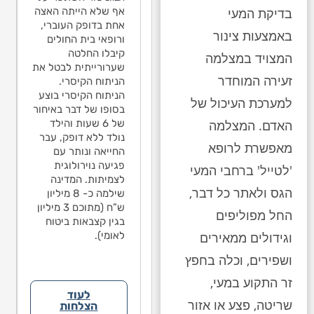
בהתייעצות פנימית כי
ילה לבין
אף שלא הייתה האצה
הנפילה
בדיקת המעי
לדעתם אין קשר בין
פילפסיה בגלל
אחת בדופק העוברי,
האפיל
הנפילה לבין
באמצעות צינור
א היה שבר/דימום
ורופאי בית החולים
שלא ה
האפילפסיה בגלל
י. בישיבת הגישור
קיבלו החלטה
מוחי. 
שלא היה שבר/דימום
המצויד במצלמה
תקיימה בתיק
שערורייתית לבטל את
שהתקי
מוחי. בישיבת הגישור
זעירה המוחדר
דתי על משפט
הניתוח הקיסרי.
עמדתי
שהתקיימה בתיק
ד בחוות הדעת
הניתוח הקיסרי בוצע
אחד ב
עמדתי על משפט
למערכת העיכול של
עם הנתבעים,
בסופו של דבר באיחור
מטעם 
אחד בחוות הדעת
יו אינו יכול לקבוע
של 6 שעות והילד
לפניו 
האדם. המצלמה
מטעם הנתבעים,
אחוזי הנכות
נולד ללא דופק, עבר
את אחו
לפניו אינו יכול לקבוע
מאפשרת לרופא
גרמו כתוצאה
החייאה ונותר עם
שנגרמ
את אחוזי הנכות
נפילה. הנתבעים
פגיעה נוירולוגית
מהנפי
שנגרמו כתוצאה
'לטייל' ברחבי המעי
הגישו הודעת צד
לצמיתות. המדינה
גם הגי
מהנפילה. הנתבעים
הגס ולאתר כל דבר,
נגד ההורים
שילמה כ- 8 מיליון
ג’ נגד
גם הגישו הודעת צד
אשימו אותם
ש”ח (מתוכם 3 מיליון
והאשימ
ג’ נגד ההורים
החל מפוליפים
פילה. במסגרת
בגין קצבאות ביטוח
בנפיל
והאשימו אותם
שרה טענות אלה
לאומי).
הפשרה
וגידולים ממאירים
בנפילה. במסגרת
 התקבלו.
לא הת
הפשרה טענות אלה
ושפירים, וכלה בחפץ
לא התקבלו.
זר התקוע במעי,
לעוד
שריטה, פצע או אזור
הצלחות