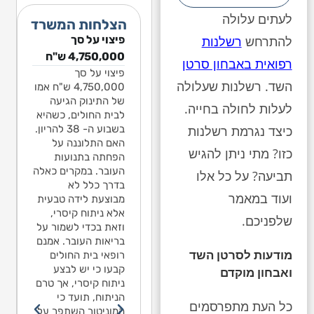
לעתים עלולה
הצלחות המשרד
פיצוי על סך
פיצוי על סך
פיצוי על סך
להתרחש
רשלנות
1,541,068 ש"ח
4,750,000 ש"ח
1,541,068 ש"ח
רפואית באבחון סרטן
ילד בן שנה ותשעה
פיצוי על סך
בגין נפילה​
השד. רשלנות שעלולה
חודשים עלה על
4,750,000 ש"ח אמו
ילד בן שנה ותשעה
מגלשה חצויה בגן
של התינוק הגיעה
חודשים עלה על
לעלות לחולה בחייה.
לאומי בירושלים. כל
לבית החולים, כשהיא
מגלשה חצויה בגן
החצי התחתון של
בשבוע ה- 38 להריון.
כיצד נגרמת רשלנות
לאומי בירושלים. כל
המגלשה היה חסר.
האם התלוננה על
החצי התחתון של
כזו? מתי ניתן להגיש
נפל מגובה 2 מטרים
הפחתה בתנועות
המגלשה היה חסר.
ומיד סבל מפרכוס.
העובר. במקרים כאלה
נפל מגובה 2 מטרים
תביעה? על כל אלו
מאז יש לו אפילפסיה.
בדרך כלל לא
ומיד סבל מפרכוס.
ועוד במאמר
מומחה התביעה טען
מבוצעת לידה טבעית
מאז יש לו אפילפסיה.
כי האפילפסיה נגרמה
אלא ניתוח קיסרי,
מומחה התביעה טען
שלפניכם.
כתוצאה מהנפילה,
וזאת בכדי לשמור על
כי האפילפסיה נגרמה
למרות שלא נגרם
בריאות העובר. אמנם
כתוצאה מהנפילה,
מודעות לסרטן השד
שבר או דימום מוחי.
רופאי בית החולים
למרות שלא נגרם
מספר מומחים
קבעו כי יש לבצע
ואבחון מוקדם
שבר או דימום מוחי.
לנוירולוגיה מסרו
ניתוח קיסרי, אך טרם
מספר מומחים
בהתייעצות פנימית כי
הניתוח, תועד כי
לנוירולוגיה מסרו
כל העת מתפרסמים
לדעתם אין קשר בין
המוניטור השתפר על