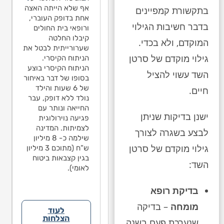
בהתייעצות פנימית כי
הנפילה לבין
אף שלא הייתה האצה
בתקשורת קמפיינים
לדעתם אין קשר בין
האפילפסיה בגלל
אחת בדופק העוברי,
הנפילה לבין
בדבר חשיבות הגילוי
שלא היה שבר/דימום
ורופאי בית החולים
האפילפסיה בגלל
מוחי. בישיבת הגישור
קיבלו החלטה
שלא היה שבר/דימום
המוקדם, ולא בכדי.
שהתקיימה בתיק
שערורייתית לבטל את
מוחי. בישיבת הגישור
גילוי מוקדם של סרטן
עמדתי על משפט
הניתוח הקיסרי.
שהתקיימה בתיק
אחד בחוות הדעת
הניתוח הקיסרי בוצע
עמדתי על משפט
השד עשוי להציל
מטעם הנתבעים,
בסופו של דבר באיחור
אחד בחוות הדעת
לפניו אינו יכול לקבוע
של 6 שעות והילד
חיים.
מטעם הנתבעים,
את אחוזי הנכות
נולד ללא דופק, עבר
לפניו אינו יכול לקבוע
שנגרמו כתוצאה
החייאה ונותר עם
את אחוזי הנכות
ישנן בדיקות שניתן
מהנפילה. הנתבעים
פגיעה נוירולוגית
שנגרמו כתוצאה
גם הגישו הודעת צד
לצמיתות. המדינה
מהנפילה. הנתבעים
לבצע בשגרה לצורך
ג’ נגד ההורים
שילמה כ- 8 מיליון
גם הגישו הודעת צד
גילוי מוקדם של סרטן
והאשימו אותם
ש”ח (מתוכם 3 מיליון
ג’ נגד ההורים
בנפילה. במסגרת
בגין קצבאות ביטוח
והאשימו אותם
השד:
הפשרה טענות אלה
לאומי).
בנפילה. במסגרת
לא התקבלו.
הפשרה טענות אלה
בדיקת רופא
לא התקבלו.
מומחה
– בדיקה
לעוד
הצלחות
שנערכת פעם בשנה