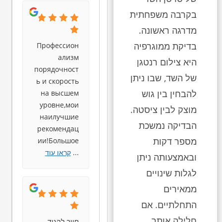
בקרבה משפחתית
מדרגה ראשונה.
בדיקת ממוגרפיה
Профессион
ализм
היא צילום רנטגן
порядочност
של השד, שבו ניתן
ь и скорость
להבחין בין גוש
на высшем
уровне,мои
מוצק לבין ציסטה.
наилучшие
הבדיקה נמשכת
рекомендац
מספר דקות
ии!Большое
...
קראו עוד
ובאמצעותה ניתן
לגלות שינויים
ממאירים
התחלתיים.
אם
חלילה אותר
חייב להגיד