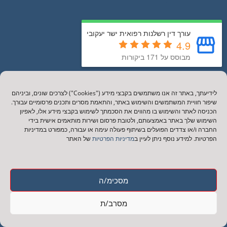
עורך דין רשלנות רפואית ישר יעקובי
4.9
מבוסס על 171 ביקורות
התמחויות המשרד
לידיעתך, באתר זה אנו משתמשים בקבצי מידע ("Cookies") לצרכים שונים, וביניהם
רשלנות רפואית שיניים
שיפור חוויית המשתמשים והשימוש באתר, והתאמת מסרים ותכנים פרסומיים עבורך.
הכניסה לאתר והשימוש בו מהווים את הסכמתך לשימוש בקבצי מידע אלו, לאפיון
רשלנות רפואית בלידה
השימוש שלך באתר באמצעותם, ולטובת פרסום ושירות מותאמים אישית בידי
החברה ו/או צדדים הפועלים בשיתוף פעולה עימה או עבורה, כמפורט במדיניות
רשלנות רפואית בהיריון
הפרטיות. למידע נוסף ניתן לעיין ב
מדיניות הפרטיות
של האתר
רשלנות רפואית סרטן
רשלנות רפואית אירוע לב
רשלנות רפואית שבץ מוחי
מסכימ/ה
מאמרים אחרונים
מסרב/ת
רשלנות רפואית בלידה2