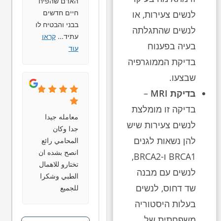
האדם שהפיח
חיים חדשים
לנשים צעירות, או
בבני והבטיח לו
לנשים שהתגלתה
עתיד
...
קראו
בעיה בפענוח
עוד
בדיקת הממוגרפיה
שבצעו.
בדיקת MRI
–
בדיקה זו מומלצת
معامله جيدا
לנשים צעירות שיש
جدا وكان
להן נשאות לגנים
المحامي رائع
انصح بشده ان
BRCA1 ו-BRCA2,
تختارو للاهمال
לנשים עם מבנה
الطبي وشكرا
שד דחוס, לנשים
للجميع
בעלות היסטוריה
משפחתית של